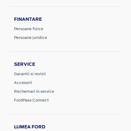
FINANTARE
Persoane fizice
Persoane juridice
SERVICE
Garantii si revizii
Accesorii
Rechemari in service
FordPass Connect
LUMEA FORD