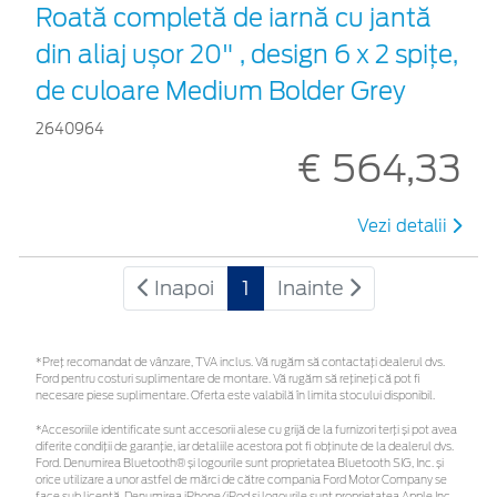
Roată completă de iarnă cu jantă
din aliaj ușor 20" , design 6 x 2 spiţe,
de culoare Medium Bolder Grey
2640964
€ 564,33
Vezi detalii
Inapoi
1
Inainte
*Preţ recomandat de vânzare, TVA inclus. Vă rugăm să contactaţi dealerul dvs.
Ford pentru costuri suplimentare de montare. Vă rugăm să rețineți că pot fi
necesare piese suplimentare. Oferta este valabilă în limita stocului disponibil.
*Accesoriile identificate sunt accesorii alese cu grijă de la furnizori terți și pot avea
diferite condiții de garanție, iar detaliile acestora pot fi obținute de la dealerul dvs.
Ford. Denumirea Bluetooth® și logourile sunt proprietatea Bluetooth SIG, Inc. și
orice utilizare a unor astfel de mărci de către compania Ford Motor Company se
face sub licență. Denumirea iPhone/iPod și logourile sunt proprietatea Apple Inc.