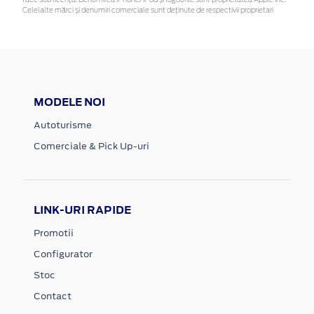
Celelalte mărci și denumiri comerciale sunt deținute de respectivii proprietari
MODELE NOI
Autoturisme
Comerciale & Pick Up-uri
LINK-URI RAPIDE
Promotii
Configurator
Stoc
Contact