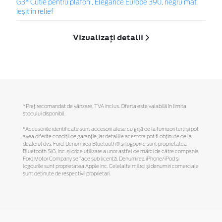
G3* Cutie pentru plafon , Elegance Europe 390, negru mat
ieșit în relief
Vizualizați detalii
*Preţ recomandat de vânzare, TVA inclus. Oferta este valabilă în limita
stocului disponibil.
*Accesoriile identificate sunt accesorii alese cu grijă de la furnizori terți și pot
avea diferite condiții de garanție, iar detaliile acestora pot fi obținute de la
dealerul dvs. Ford. Denumirea Bluetooth® și logourile sunt proprietatea
Bluetooth SIG, Inc. și orice utilizare a unor astfel de mărci de către compania
Ford Motor Company se face sub licență. Denumirea iPhone/iPod și
logourile sunt proprietatea Apple Inc. Celelalte mărci și denumiri comerciale
sunt deținute de respectivii proprietari.