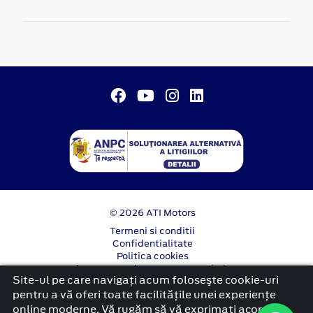
© 2026 ATI Motors
Termeni si conditii
Confidentialitate
Politica cookies
Anunț începere proiect ”PNRR. Fonduri pentru
Site-ul pe care navigați acum foloseşte cookie-uri
România modernă și reformată”.
pentru a vă oferi toate facilitățile unei experiențe
platformă dezvoltată de Workleto
online moderne. Vă rugăm să vă exprimați acordul