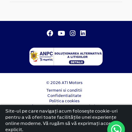
© 2026 ATI Motors
Termeni si conditii
Confidentialitate
Politica cookies
Anunț începere proiect ”PNRR. Fonduri pentru
Site-ul pe care navigați acum foloseşte cookie-uri
România modernă și reformată”.
pentru a vă oferi toate facilitățile unei experiențe
platformă dezvoltată de Workleto
online moderne. Vă rugăm să vă exprimați acordul
explicit.