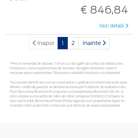
€ 846,84
Vezi detalii
Inapoi
1
2
Inainte
*Preţ recomandat de vânzare, TVA inclus. Vă rugăm să contactaţi dealerul dvs.
Ford pentru costuri suplimentare de montare. Vă rugăm să rețineți că pot fi
necesare piese suplimentare. Oferta este valabilă în limita stocului disponibil.
*Accesoriile identificate sunt accesorii alese cu grijă de la furnizori terți și pot avea
diferite condiții de garanție, iar detaliile acestora pot fi obținute de la dealerul dvs.
Ford. Denumirea Bluetooth® și logourile sunt proprietatea Bluetooth SIG, Inc. și
orice utilizare a unor astfel de mărci de către compania Ford Motor Company se
face sub licență. Denumirea iPhone/iPod și logourile sunt proprietatea Apple Inc.
Celelalte mărci și denumiri comerciale sunt deținute de respectivii proprietari