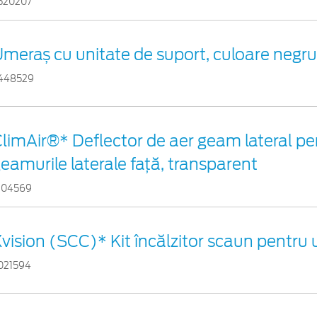
520207
meraș cu unitate de suport, culoare negr
448529
limAir®* Deflector de aer geam lateral pe
eamurile laterale faţă, transparent
104569
vision (SCC)* Kit încălzitor scaun pentru
021594