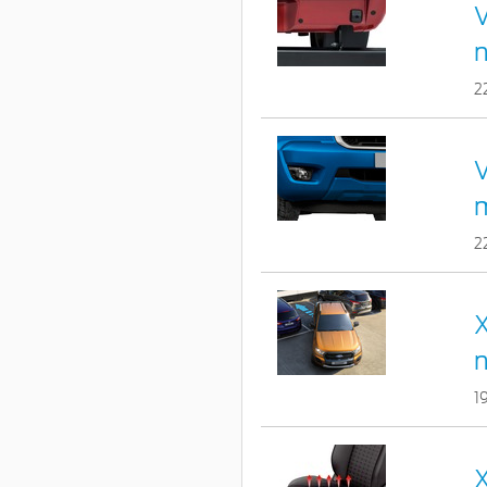
V
2
V
2
X
1
X