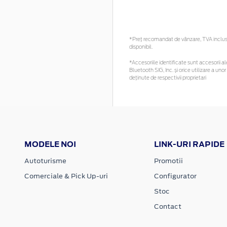
*Preţ recomandat de vânzare, TVA inclus. 
disponibil.
*Accesoriile identificate sunt accesorii ale
Bluetooth SIG, Inc. și orice utilizare a 
deținute de respectivii proprietari
MODELE NOI
LINK-URI RAPIDE
Autoturisme
Promotii
Comerciale & Pick Up-uri
Configurator
Stoc
Contact