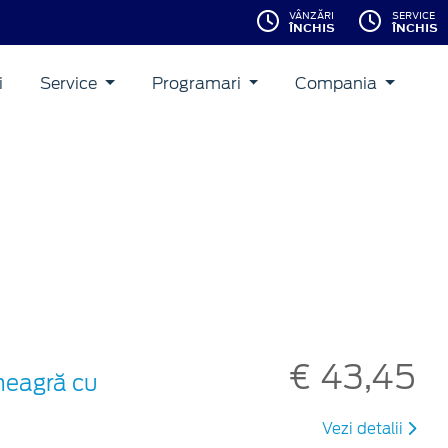
VÂNZĂRI
SERVICE
ÎNCHIS
ÎNCHIS
i
Service
Programari
Compania
€ 43,45
 neagră cu
Vezi detalii