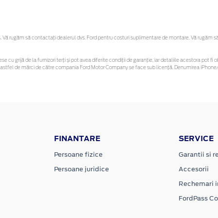
Vă rugăm să contactaţi dealerul dvs. Ford pentru costuri suplimentare de montare. Vă rugăm să re
se cu grijă de la furnizori terți și pot avea diferite condiții de garanție, iar detaliile acestora pot
unor astfel de mărci de către compania Ford Motor Company se face sub licență. Denumirea iPhone/i
FINANTARE
SERVICE
Persoane fizice
Garantii si re
Persoane juridice
Accesorii
Rechemari i
FordPass C