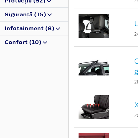
Protecţie (52)
2
Siguranţă (15)
U
Infotainment (8)
2
Confort (10)
C
g
2
X
2