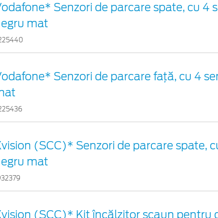
odafone* Senzori de parcare spate, cu 4 s
negru mat
225440
odafone* Senzori de parcare față, cu 4 sen
mat
225436
vision (SCC)* Senzori de parcare spate, cu
negru mat
932379
vision (SCC)* Kit încălzitor scaun pentru