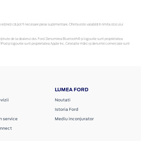
țineți că pot fi necesare piese suplimentare. Oferta este valabilă în limita stocului
 fi obținute de la dealerul dvs. Ford. Denumirea Bluetooth® și logourile sunt proprietatea
Pod și logourile sunt proprietatea Apple Inc. Celelalte mărci și denumiri comerciale sunt
LUMEA FORD
vizii
Noutati
Istoria Ford
n service
Mediu inconjurator
onnect