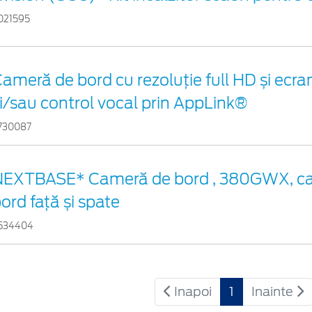
021595
ameră de bord cu rezoluție full HD și ec
i/sau control vocal prin AppLink®
730087
NEXTBASE* Cameră de bord , 380GWX, c
ord față și spate
534404
Inapoi
1
Inainte