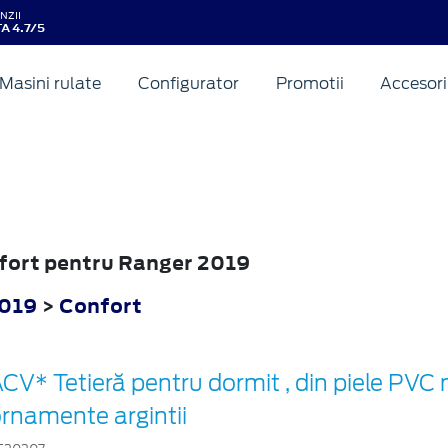
NZII
A 4.7/5
Masini rulate
Configurator
Promotii
Accesori
nfort pentru Ranger 2019
2019
>
Confort
CV* Tetieră pentru dormit , din piele PVC
rnamente argintii