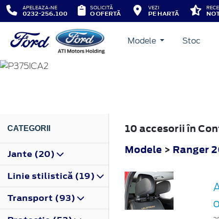
APELEAZA-NE
SOLICITĂ
VEZI
RECE
0232-256.100
O OFERTĂ
PE HARTĂ
NOT
Modele
Stoc
RANGER
2019
10 accesorii în Co
CATEGORII
Modele
>
Ranger 
Jante (20)
Linie stilistică (19)
A
Transport (93)
o