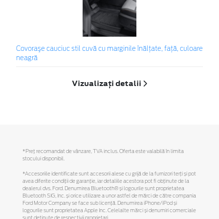
Covoraşe cauciuc stil cuvă cu marginile înălțate, față, culoare
neagră
Vizualizați detalii
*Preţ recomandat de vânzare, TVA inclus. Oferta este valabilă în limita
stocului disponibil.
*Accesoriile identificate sunt accesorii alese cu grijă de la furnizori terți și pot
avea diferite condiții de garanție, iar detaliile acestora pot fi obținute de la
dealerul dvs. Ford. Denumirea Bluetooth® și logourile sunt proprietatea
Bluetooth SIG, Inc. și orice utilizare a unor astfel de mărci de către compania
Ford Motor Company se face sub licență. Denumirea iPhone/iPod și
logourile sunt proprietatea Apple Inc. Celelalte mărci și denumiri comerciale
sunt deținute de respectivii proprietari.