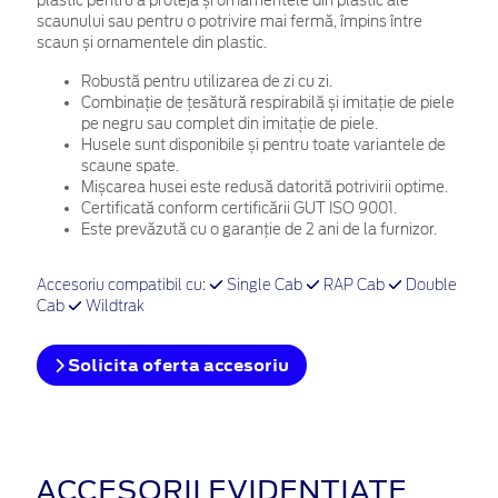
plastic pentru a proteja și ornamentele din plastic ale
scaunului sau pentru o potrivire mai fermă, împins între
scaun și ornamentele din plastic.
Robustă pentru utilizarea de zi cu zi.
Combinație de țesătură respirabilă și imitație de piele
pe negru sau complet din imitație de piele.
Husele sunt disponibile și pentru toate variantele de
scaune spate.
Mișcarea husei este redusă datorită potrivirii optime.
Certificată conform certificării GUT ISO 9001.
Este prevăzută cu o garanție de 2 ani de la furnizor.
Accesoriu compatibil cu:
Single Cab
RAP Cab
Double
Cab
Wildtrak
Solicita oferta accesoriu
ACCESORII EVIDENȚIATE