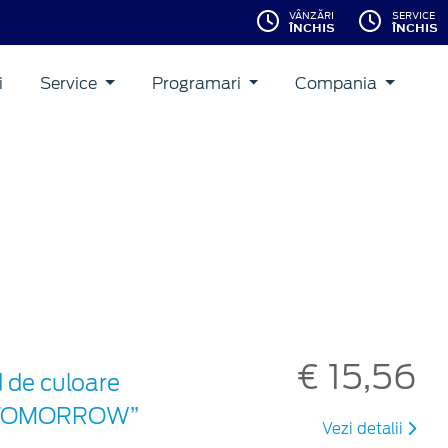
VÂNZĂRI
SERVICE
ÎNCHIS
ÎNCHIS
i
Service
Programari
Compania
€ 15,56
d de culoare
ON TOMORROW”
Vezi detalii