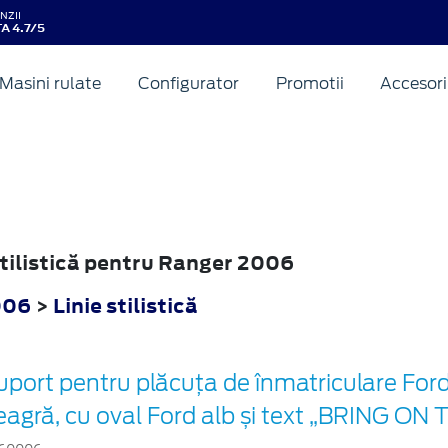
NZII
A 4.7/5
Masini rulate
Configurator
Promotii
Accesori
 stilistică pentru Ranger 2006
006
>
Linie stilistică
uport pentru plăcuța de înmatriculare For
eagră, cu oval Ford alb și text „BRING 