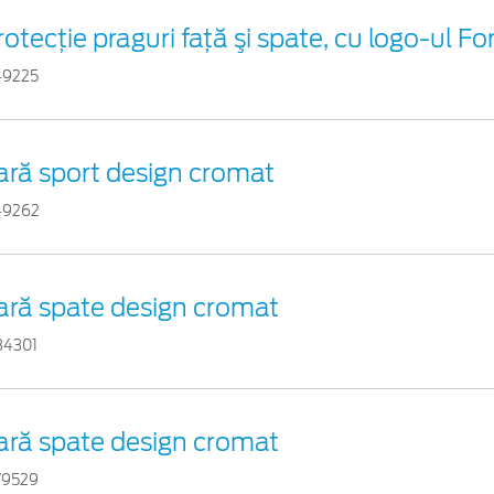
otecţie praguri faţă şi spate, cu logo-ul Fo
49225
ară sport design cromat
49262
ară spate design cromat
84301
ară spate design cromat
79529