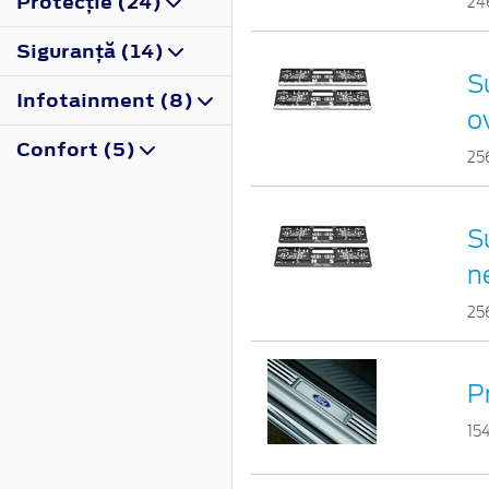
Protecţie (24)
24
Siguranţă (14)
S
Infotainment (8)
o
Confort (5)
25
S
n
25
Pr
15