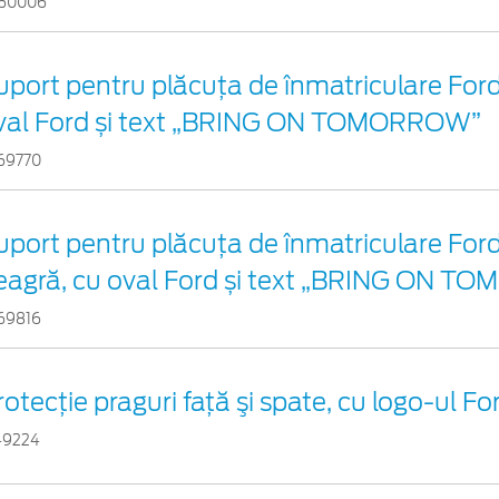
60006
uport pentru plăcuța de înmatriculare Ford 
val Ford și text „BRING ON TOMORROW”
69770
uport pentru plăcuța de înmatriculare For
eagră, cu oval Ford și text „BRING ON 
69816
otecţie praguri faţă şi spate, cu logo-ul Fo
49224