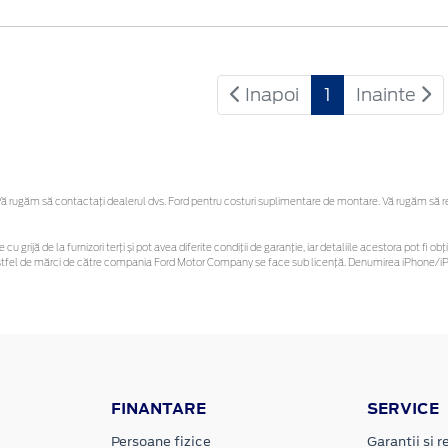
Inapoi
1
Inainte
 rugăm să contactaţi dealerul dvs. Ford pentru costuri suplimentare de montare. Vă rugăm să rețin
 cu grijă de la furnizori terți și pot avea diferite condiții de garanție, iar detaliile acestora pot f
or astfel de mărci de către compania Ford Motor Company se face sub licență. Denumirea iPhone/iPo
FINANTARE
SERVICE
Persoane fizice
Garantii si re