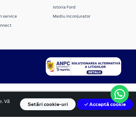
Istoria Ford
n service
Mediu inconjurator
onnect
e. Vă
Setări
cookie-uri
Acceptă cookie