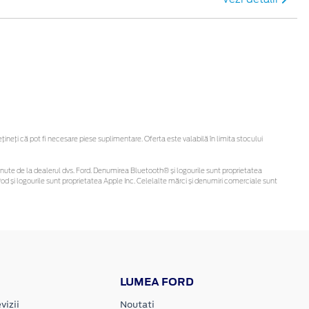
eți că pot fi necesare piese suplimentare. Oferta este valabilă în limita stocului
i obținute de la dealerul dvs. Ford. Denumirea Bluetooth® și logourile sunt proprietatea
d și logourile sunt proprietatea Apple Inc. Celelalte mărci și denumiri comerciale sunt
LUMEA FORD
vizii
Noutati