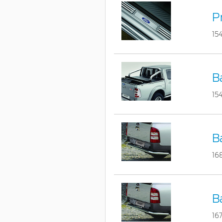
Pr
15
B
15
B
16
B
16