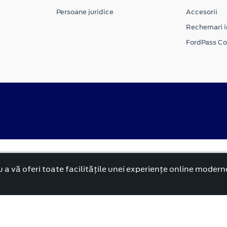
Persoane juridice
Accesorii
Rechemari i
FordPass C
Politica cookies
rnă și reformată”.
 a vă oferi toate facilitățile unei experiențe online modern