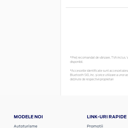
*Preţ recomandat de vânzare, TVA inclus. Vă
disponibil.
*Accesoriile identificate sunt accesorii alese
Bluetooth SIG, Inc. și orice utilizare a un
deținute de respectivii proprietari
MODELE NOI
LINK-URI RAPIDE
Autoturisme
Promotii