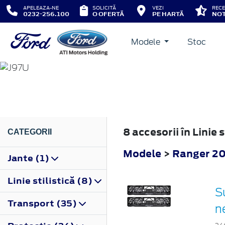
APELEAZA-NE
SOLICITĂ
VEZI
RECE
0232-256.100
O OFERTĂ
PE HARTĂ
NOT
Modele
Stoc
RANGER
2006
8 accesorii în Linie
CATEGORII
Modele
>
Ranger 2
Jante (1)
Linie stilistică (8)
S
Transport (35)
n