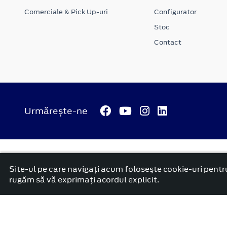
Comerciale & Pick Up-uri
Configurator
Stoc
Contact
Urmărește-ne
© 2026 ATI Motors
Termeni si conditii
Confidentialitate
Anunț începere proiect ”PNRR. Fonduri pentru România mode
Site-ul pe care navigați acum foloseşte cookie-uri pentru
platformă dezvoltată de Workleto
rugăm să vă exprimați acordul explicit.