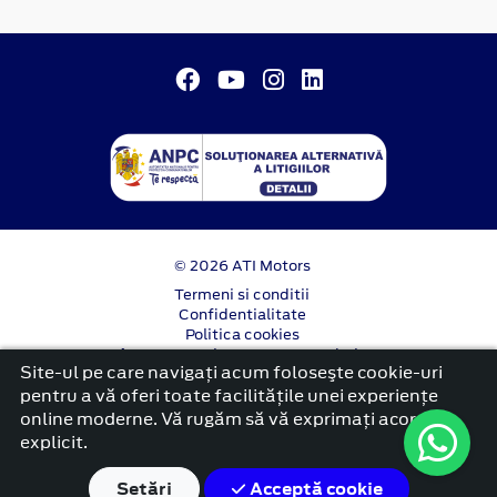
© 2026 ATI Motors
Termeni si conditii
Confidentialitate
Politica cookies
Anunț începere proiect ”PNRR. Fonduri pentru
Site-ul pe care navigați acum foloseşte cookie-uri
România modernă și reformată”.
pentru a vă oferi toate facilitățile unei experiențe
platformă dezvoltată de Workleto
online moderne. Vă rugăm să vă exprimați acordul
explicit.
Setări
Acceptă cookie