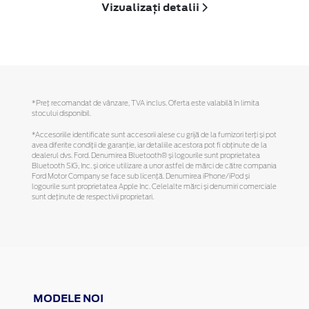
Vizualizați detalii
*Preţ recomandat de vânzare, TVA inclus. Oferta este valabilă în limita
stocului disponibil.
*Accesoriile identificate sunt accesorii alese cu grijă de la furnizori terți și pot
avea diferite condiții de garanție, iar detaliile acestora pot fi obținute de la
dealerul dvs. Ford. Denumirea Bluetooth® și logourile sunt proprietatea
Bluetooth SIG, Inc. și orice utilizare a unor astfel de mărci de către compania
Ford Motor Company se face sub licență. Denumirea iPhone/iPod și
logourile sunt proprietatea Apple Inc. Celelalte mărci și denumiri comerciale
sunt deținute de respectivii proprietari.
MODELE NOI