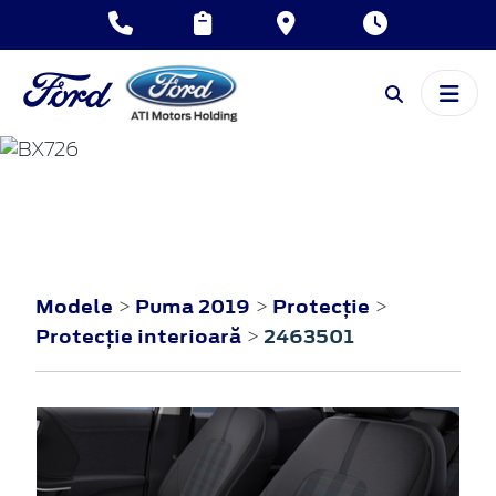
PUMA
2019
Modele
Puma 2019
Protecţie
>
>
>
Protecţie interioară
2463501
>