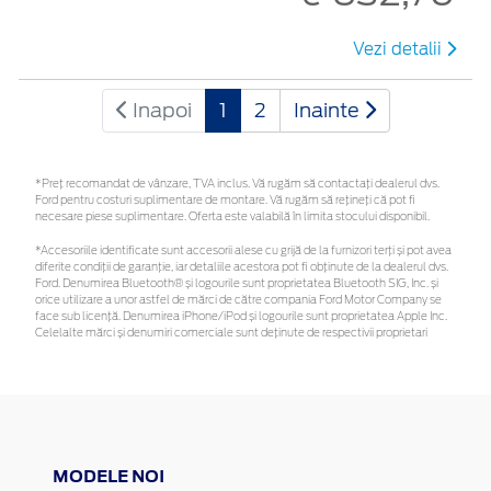
Vezi detalii
Inapoi
1
2
Inainte
*Preţ recomandat de vânzare, TVA inclus. Vă rugăm să contactaţi dealerul dvs.
Ford pentru costuri suplimentare de montare. Vă rugăm să rețineți că pot fi
necesare piese suplimentare. Oferta este valabilă în limita stocului disponibil.
*Accesoriile identificate sunt accesorii alese cu grijă de la furnizori terți și pot avea
diferite condiții de garanție, iar detaliile acestora pot fi obținute de la dealerul dvs.
Ford. Denumirea Bluetooth® și logourile sunt proprietatea Bluetooth SIG, Inc. și
orice utilizare a unor astfel de mărci de către compania Ford Motor Company se
face sub licență. Denumirea iPhone/iPod și logourile sunt proprietatea Apple Inc.
Celelalte mărci și denumiri comerciale sunt deținute de respectivii proprietari
MODELE NOI