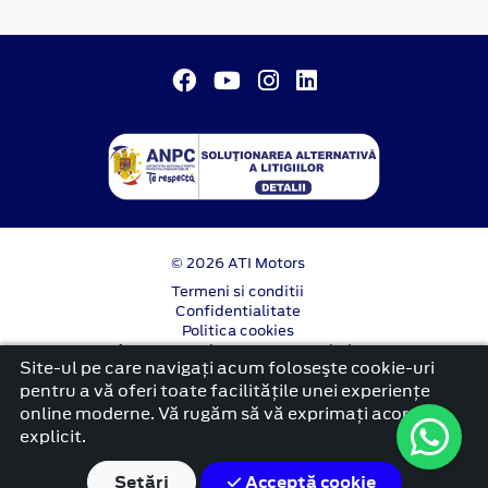
© 2026 ATI Motors
Termeni si conditii
Confidentialitate
Politica cookies
Anunț începere proiect ”PNRR. Fonduri pentru
Site-ul pe care navigați acum foloseşte cookie-uri
România modernă și reformată”.
pentru a vă oferi toate facilitățile unei experiențe
platformă dezvoltată de Workleto
online moderne. Vă rugăm să vă exprimați acordul
explicit.
Setări
Acceptă cookie