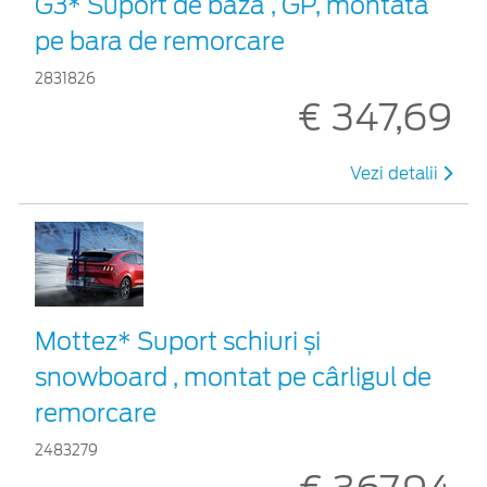
G3* Suport de bază , GP, montată
pe bara de remorcare
2831826
€ 347,69
Vezi detalii
Mottez* Suport schiuri și
snowboard , montat pe cârligul de
remorcare
2483279