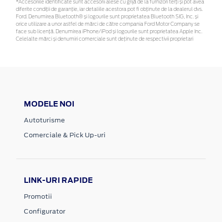
*Accesoriile identificate sunt accesorii alese cu grijă de la furnizori terți și pot avea
diferite condiții de garanție, iar detaliile acestora pot fi obținute de la dealerul dvs.
Ford. Denumirea Bluetooth® și logourile sunt proprietatea Bluetooth SIG, Inc. și
orice utilizare a unor astfel de mărci de către compania Ford Motor Company se
face sub licență. Denumirea iPhone/iPod și logourile sunt proprietatea Apple Inc.
Celelalte mărci și denumiri comerciale sunt deținute de respectivii proprietari
MODELE NOI
Autoturisme
Comerciale & Pick Up-uri
LINK-URI RAPIDE
Promotii
Configurator