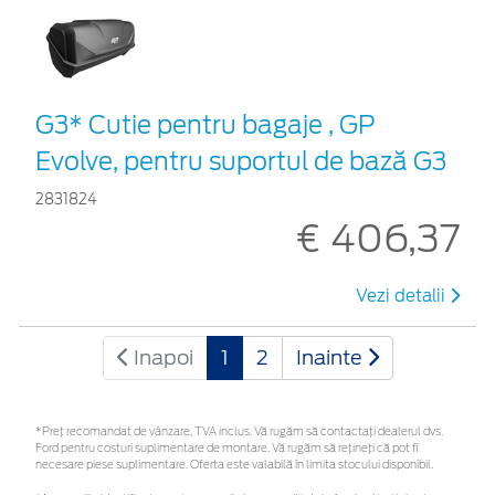
G3* Cutie pentru bagaje , GP
Evolve, pentru suportul de bază G3
2831824
€ 406,37
Vezi detalii
Inapoi
1
2
Inainte
*Preţ recomandat de vânzare, TVA inclus. Vă rugăm să contactaţi dealerul dvs.
Ford pentru costuri suplimentare de montare. Vă rugăm să rețineți că pot fi
necesare piese suplimentare. Oferta este valabilă în limita stocului disponibil.