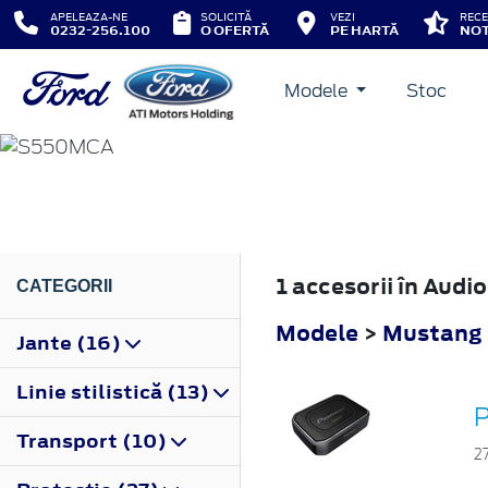
APELEAZA-NE
SOLICITĂ
VEZI
RECE
0232-256.100
O OFERTĂ
PE HARTĂ
NOT
Modele
Stoc
MUSTANG
2018
1 accesorii în Aud
CATEGORII
Modele
>
Mustang
Jante (16)
Linie stilistică (13)
P
Transport (10)
2