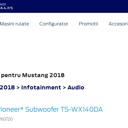
NZII
A 4.7/5
Masini rulate
Configurator
Promotii
Accesori
io pentru Mustang 2018
 2018
>
Infotainment
>
Audio
ioneer* Subwoofer TS-WX140DA
760720