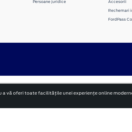
Persoane juridice
Accesorii
Rechemari i
FordPass C
Politica cookies
rnă și reformată”.
 a vă oferi toate facilitățile unei experiențe online modern