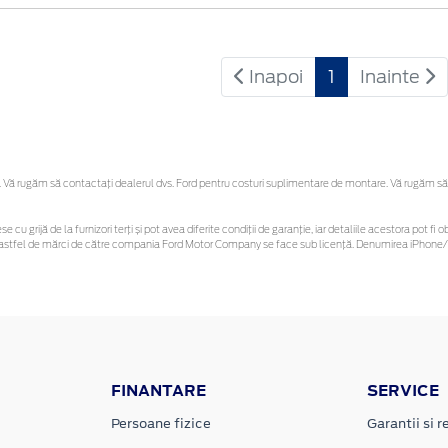
Inapoi
1
Inainte
Vă rugăm să contactaţi dealerul dvs. Ford pentru costuri suplimentare de montare. Vă rugăm să reț
se cu grijă de la furnizori terți și pot avea diferite condiții de garanție, iar detaliile acestora pot
nor astfel de mărci de către compania Ford Motor Company se face sub licență. Denumirea iPhone/i
FINANTARE
SERVICE
Persoane fizice
Garantii si re