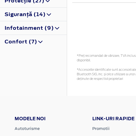
Protecţie (27)
Siguranţă (14)
Infotainment (9)
Confort (7)
*Preţ recomandat de vânzare, TVA inclus. 
disponibil.
*Accesoriile identificate sunt accesorii ale
Bluetooth SIG, Inc. și orice utilizare a u
deținute de respectivii proprietari
MODELE NOI
LINK-URI RAPIDE
Autoturisme
Promotii