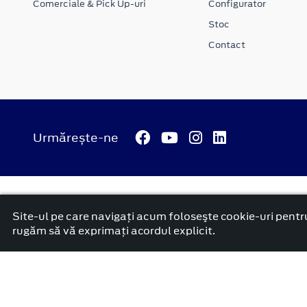
Comerciale & Pick Up-uri
Configurator
Stoc
Contact
Urmărește-ne
© 2026 ATI Motors
Termeni si conditii
Confidentialitate
Anunț începere proiect ”PNRR. Fonduri pentru România mode
Site-ul pe care navigați acum foloseşte cookie-uri pentru
platformă dezvoltată de Workleto
rugăm să vă exprimați acordul explicit.