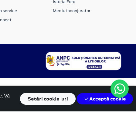
Istoria Ford
n service
Mediu inconjurator
onnect
e. Vă
Setări
cookie-uri
Acceptă cookie