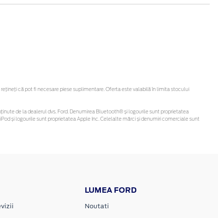
ineți că pot fi necesare piese suplimentare. Oferta este valabilă în limita stocului
 fi obținute de la dealerul dvs. Ford. Denumirea Bluetooth® și logourile sunt proprietatea
Pod și logourile sunt proprietatea Apple Inc. Celelalte mărci și denumiri comerciale sunt
LUMEA FORD
vizii
Noutati