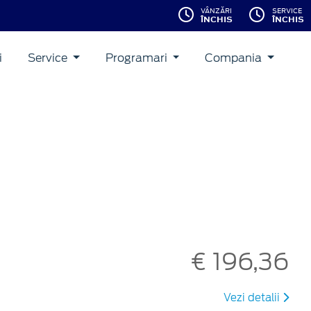
VÂNZĂRI
SERVICE
ÎNCHIS
ÎNCHIS
i
Service
Programari
Compania
€ 196,36
Vezi detalii