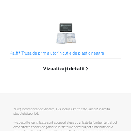
Kalff* Trusă de prim ajutor în cutie de plastic neagră
Vizualizați detalii
*Preţ recomandat de vânzare, TVA inclus. Oferta este valabilă în limita
stocului disponibil.
*Accesoriile identificate sunt accesorii alese cu grijă de la furnizori terți și pot
avea diferite condiții de garanție, iar detaliile acestora pot fi obținute de la