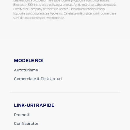
dealerul dvs. Ford. Denumirea Bluetooth® și logourile sunt proprietatea
Bluetooth SIG, Inc. și orice utilizare a unor astfel de mărci de către compania
Ford Motor Company se face sub licență. Denumirea iPhone/iPod și
logourile sunt proprietatea Apple Inc. Celelalte mărci și denumiri comerciale
sunt deținute de respectivii proprietari.
MODELE NOI
Autoturisme
Comerciale & Pick Up-uri
LINK-URI RAPIDE
Promotii
Configurator