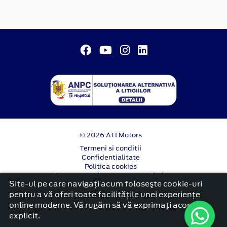
© 2026 ATI Motors
Termeni si conditii
Confidentialitate
Politica cookies
Anunț începere proiect ”PNRR. Fonduri pentru
Site-ul pe care navigați acum foloseşte cookie-uri
România modernă și reformată”.
pentru a vă oferi toate facilitățile unei experiențe
platformă dezvoltată de Workleto
online moderne. Vă rugăm să vă exprimați acordul
explicit.