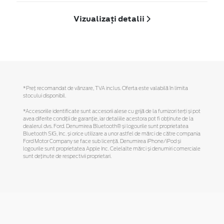
Vizualizați detalii
*Preţ recomandat de vânzare, TVA inclus. Oferta este valabilă în limita
stocului disponibil.
*Accesoriile identificate sunt accesorii alese cu grijă de la furnizori terți și pot
avea diferite condiții de garanție, iar detaliile acestora pot fi obținute de la
dealerul dvs. Ford. Denumirea Bluetooth® și logourile sunt proprietatea
Bluetooth SIG, Inc. și orice utilizare a unor astfel de mărci de către compania
Ford Motor Company se face sub licență. Denumirea iPhone/iPod și
logourile sunt proprietatea Apple Inc. Celelalte mărci și denumiri comerciale
sunt deținute de respectivii proprietari.