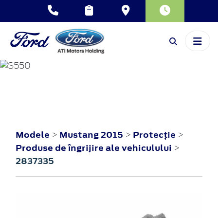
MUSTANG
2015
Modele
Mustang 2015
Protecţie
>
>
>
Produse de îngrijire ale vehiculului
>
2837335