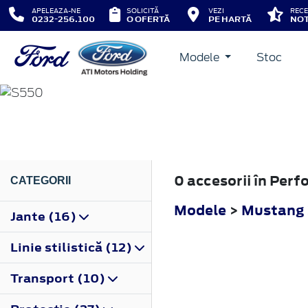
APELEAZA-NE
SOLICITĂ
VEZI
RECE
0232-256.100
O OFERTĂ
PE HARTĂ
NOT
Modele
Stoc
MUSTANG
2015
0 accesorii în Per
CATEGORII
Modele
>
Mustang
Jante (16)
Linie stilistică (12)
Transport (10)