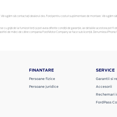
Vă rugăm să contactaţi dealerul dvs. Ford pentru costuri suplimentare de montare. Vă rugăm să reț
se cu grijă de la furnizori terți și pot avea diferite condiții de garanție, iar detaliile acestora pot
nor astfel de mărci de către compania Ford Motor Company se face sub licență. Denumirea iPhone/i
FINANTARE
SERVICE
Persoane fizice
Garantii si re
Persoane juridice
Accesorii
Rechemari i
FordPass C