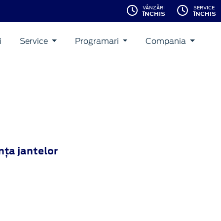
VÂNZĂRI
SERVICE
ÎNCHIS
ÎNCHIS
i
Service
Programari
Compania
ţa jantelor