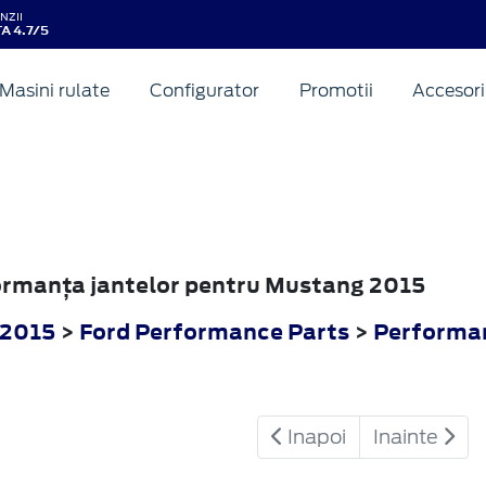
NZII
A 4.7/5
Masini rulate
Configurator
Promotii
Accesori
formanţa jantelor pentru Mustang 2015
 2015
>
Ford Performance Parts
>
Performan
Inapoi
Inainte