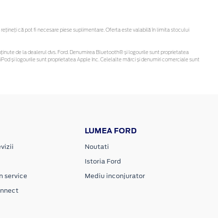
ineți că pot fi necesare piese suplimentare. Oferta este valabilă în limita stocului
 fi obținute de la dealerul dvs. Ford. Denumirea Bluetooth® și logourile sunt proprietatea
Pod și logourile sunt proprietatea Apple Inc. Celelalte mărci și denumiri comerciale sunt
LUMEA FORD
vizii
Noutati
Istoria Ford
n service
Mediu inconjurator
onnect