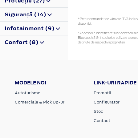
Protecţie (27)
Siguranţă (14)
*Preţ recomandat de vânzare, TVA inclus. 
disponibil.
Infotainment (9)
*Accesoriile identificate sunt accesorii ale
Bluetooth SIG, Inc. și orice utilizare a u
Confort (8)
deținute de respectivii proprietari
MODELE NOI
LINK-URI RAPIDE
Autoturisme
Promotii
Comerciale & Pick Up-uri
Configurator
Stoc
Contact