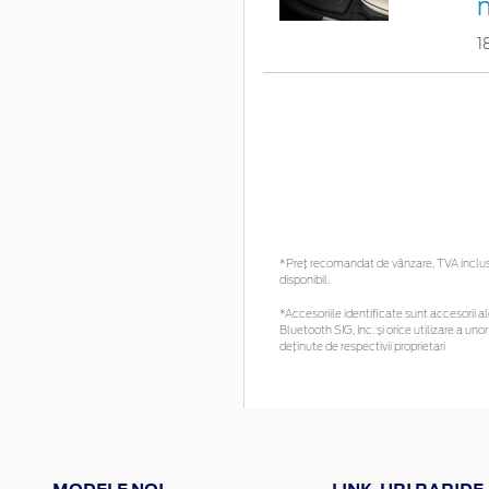
1
*Preţ recomandat de vânzare, TVA inclus. 
disponibil.
*Accesoriile identificate sunt accesorii ale
Bluetooth SIG, Inc. și orice utilizare a 
deținute de respectivii proprietari