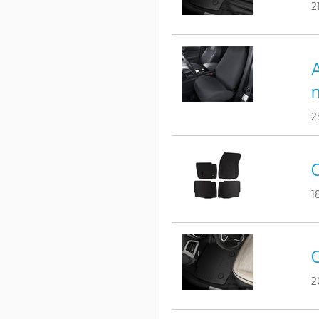
2
A
2
C
1
C
2