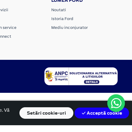
LUMEA FORD
vizii
Noutati
Istoria Ford
n service
Mediu inconjurator
onnect
e. Vă
Setări
cookie-uri
Acceptă cookie