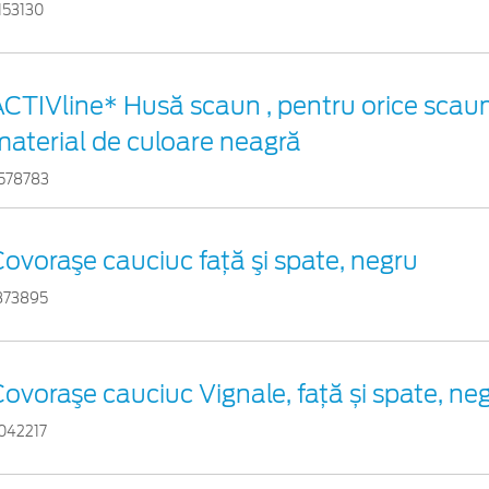
153130
CTIVline* Husă scaun , pentru orice scaun
material de culoare neagră
578783
ovoraşe cauciuc faţă şi spate, negru
873895
ovoraşe cauciuc Vignale, față și spate, ne
042217