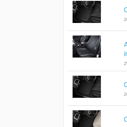
C
2
A
i
2
C
2
C