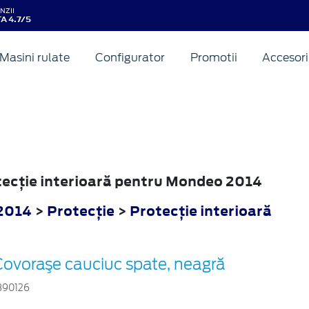
NZII
A 4.7/5
Masini rulate
Configurator
Promotii
Accesori
otecţie interioară pentru Mondeo 2014
2014
>
Protecţie
>
Protecţie interioară
Covoraşe cauciuc spate, neagră
890126