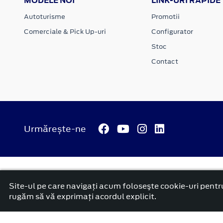
MODELE NOI
LINK-URI RAPIDE
Autoturisme
Promotii
Comerciale & Pick Up-uri
Configurator
Stoc
Contact
Urmărește-ne
© 2026 ATI Motors
Termeni si conditii
Confidentialitate
Anunț începere proiect ”PNRR. Fonduri pentru România mode
Site-ul pe care navigați acum foloseşte cookie-uri pentru
platformă dezvoltată de Workleto
rugăm să vă exprimați acordul explicit.