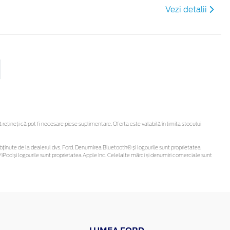
Vezi detalii
țineți că pot fi necesare piese suplimentare. Oferta este valabilă în limita stocului
 fi obținute de la dealerul dvs. Ford. Denumirea Bluetooth® și logourile sunt proprietatea
iPod și logourile sunt proprietatea Apple Inc. Celelalte mărci și denumiri comerciale sunt