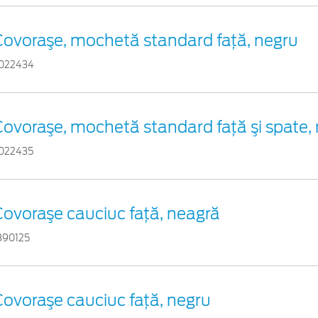
Covoraşe, mochetă standard faţă, negru
022434
ovoraşe, mochetă standard faţă şi spate,
022435
Covoraşe cauciuc faţă, neagră
890125
ovoraşe cauciuc față, negru