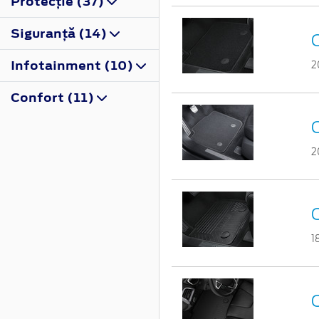
Protecţie (37)
Siguranţă (14)
Infotainment (10)
2
Confort (11)
C
2
1
C