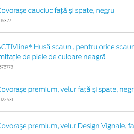
ovoraşe cauciuc față și spate, negru
053271
CTIVline* Husă scaun , pentru orice scaun
mitație de piele de culoare neagră
578778
ovoraşe premium, velur faţă şi spate, neg
022431
ovoraşe premium, velur Design Vignale, faț