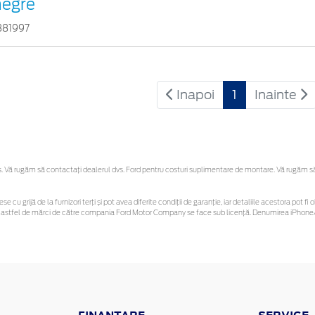
negre
881997
Inapoi
1
Inainte
Vă rugăm să contactaţi dealerul dvs. Ford pentru costuri suplimentare de montare. Vă rugăm să re
se cu grijă de la furnizori terți și pot avea diferite condiții de garanție, iar detaliile acestora pot
unor astfel de mărci de către compania Ford Motor Company se face sub licență. Denumirea iPhone/