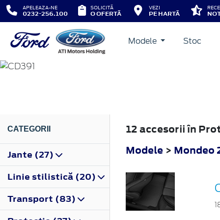
APELEAZA-NE
SOLICITĂ
VEZI
RECE
0232-256.100
O OFERTĂ
PE HARTĂ
NOT
Modele
Stoc
MONDEO
2014
12 accesorii în Pr
CATEGORII
Modele
>
Mondeo 
Jante (27)
Linie stilistică (20)
Transport (83)
1