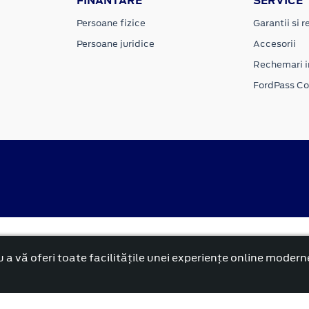
FINANTARE
SERVICE
Persoane fizice
Garantii si re
Persoane juridice
Accesorii
Rechemari i
FordPass C
Politica cookies
rnă și reformată”.
 a vă oferi toate facilitățile unei experiențe online modern