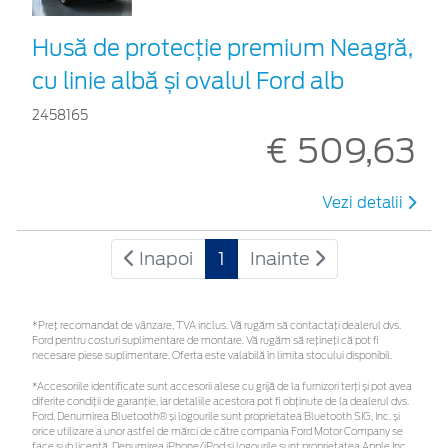
Husă de protecție premium Neagră,
cu linie albă și ovalul Ford alb
2458165
€ 509,63
Vezi detalii
Inapoi
1
Inainte
*Preţ recomandat de vânzare, TVA inclus. Vă rugăm să contactaţi dealerul dvs.
Ford pentru costuri suplimentare de montare. Vă rugăm să rețineți că pot fi
necesare piese suplimentare. Oferta este valabilă în limita stocului disponibil.
*Accesoriile identificate sunt accesorii alese cu grijă de la furnizori terți și pot avea
diferite condiții de garanție, iar detaliile acestora pot fi obținute de la dealerul dvs.
Ford. Denumirea Bluetooth® și logourile sunt proprietatea Bluetooth SIG, Inc. și
orice utilizare a unor astfel de mărci de către compania Ford Motor Company se
face sub licență. Denumirea iPhone/iPod și logourile sunt proprietatea Apple Inc.