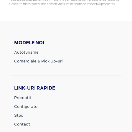
Celelalte mărci și denumiri comerciale sunt deținute de respectivii proprietari
MODELE NOI
Autoturisme
Comerciale & Pick Up-uri
LINK-URI RAPIDE
Promotii
Configurator
Stoc
Contact