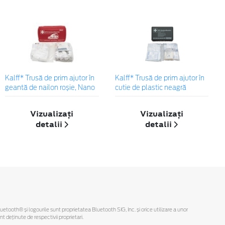
Kalff* Trusă de prim ajutor în
Kalff* Trusă de prim ajutor în
geantă de nailon roșie, Nano
cutie de plastic neagră
Vizualizați
Vizualizați
detalii
detalii
Bluetooth® și logourile sunt proprietatea Bluetooth SIG, Inc. și orice utilizare a unor
deținute de respectivii proprietari.