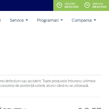
VÂNZĂRI
SERVICE
DESCHIS
DESCHIS
i
Service
Programari
Compania
 unei defecţiuni sau accident. Toate produsele întrunesc ultimele
soriilor de asistenţă rutieră, atunci când nu se utilizează.