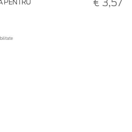
€ 3,57
NĂ PENTRU
bilitate
e