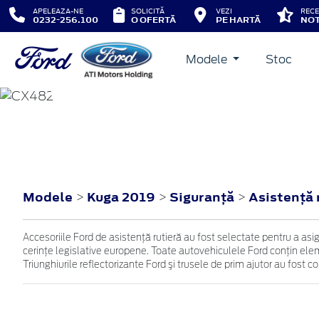
APELEAZA-NE
SOLICITĂ
VEZI
RECE
0232-256.100
O OFERTĂ
PE HARTĂ
NOT
Modele
Stoc
KUGA
2019
Modele
Kuga 2019
Siguranţă
Asistenţă 
>
>
>
Accesoriile Ford de asistenţă rutieră au fost selectate pentru a as
cerinţe legislative europene. Toate autovehiculele Ford conţin eleme
Triunghiurile reflectorizante Ford şi trusele de prim ajutor au fost 