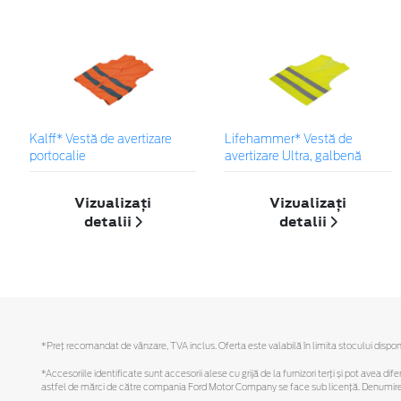
Kalff* Vestă de avertizare
Lifehammer* Vestă de
portocalie
avertizare Ultra, galbenă
Vizualizați
Vizualizați
detalii
detalii
*Preţ recomandat de vânzare, TVA inclus. Oferta este valabilă în limita stocului disponi
*Accesoriile identificate sunt accesorii alese cu grijă de la furnizori terți și pot avea di
astfel de mărci de către compania Ford Motor Company se face sub licență. Denumirea iP