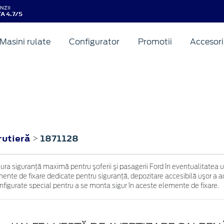
NZII
A 4.7/5
Masini rulate
Configurator
Promotii
Accesori
rutieră
1871128
>
igura siguranţă maximă pentru şoferii şi pasagerii Ford în eventualitatea
nte de fixare dedicate pentru siguranţă, depozitare accesibilă uşor a acce
configurate special pentru a se monta sigur în aceste elemente de fixare.