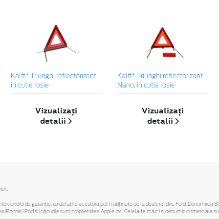
Kalff* Triunghi reflectorizant
Kalff* Triunghi reflectorizant
în cutie roșie
Nano, în cutia roșie
Vizualizați
Vizualizați
detalii
detalii
bil.
ferite condiții de garanție, iar detaliile acestora pot fi obținute de la dealerul dvs. Ford. Denumirea 
hone/iPod și logourile sunt proprietatea Apple Inc. Celelalte mărci și denumiri comerciale sunt 