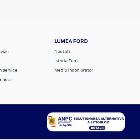
LUMEA FORD
vizii
Noutati
Istoria Ford
n service
Mediu inconjurator
onnect