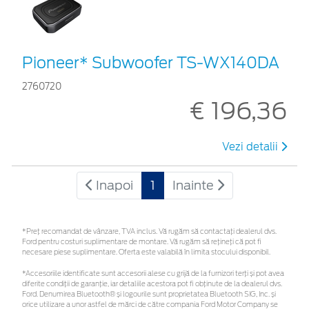
Pioneer* Subwoofer TS-WX140DA
2760720
€ 196,36
Vezi detalii
Inapoi
1
Inainte
*Preţ recomandat de vânzare, TVA inclus. Vă rugăm să contactaţi dealerul dvs.
Ford pentru costuri suplimentare de montare. Vă rugăm să rețineți că pot fi
necesare piese suplimentare. Oferta este valabilă în limita stocului disponibil.
*Accesoriile identificate sunt accesorii alese cu grijă de la furnizori terți și pot avea
diferite condiții de garanție, iar detaliile acestora pot fi obținute de la dealerul dvs.
Ford. Denumirea Bluetooth® și logourile sunt proprietatea Bluetooth SIG, Inc. și
orice utilizare a unor astfel de mărci de către compania Ford Motor Company se