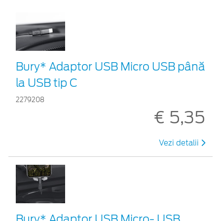
Bury* Adaptor USB Micro USB până
la USB tip C
2279208
€ 5,35
Vezi detalii
Bury* Adaptor USB Micro- USB