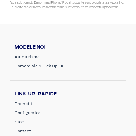
face sub licență. Denumirea iPhone/iPod și logourile sunt proprietatea Apple Inc.
Celelalte mărci și denumiri comerciale sunt deținute de respectivii proprietari
MODELE NOI
Autoturisme
Comerciale & Pick Up-uri
LINK-URI RAPIDE
Promotii
Configurator
Stoc
Contact