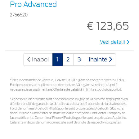
Pro Advanced
2756520
€ 123,65
Vezi detalii
Inapoi
1
2
3
Inainte
*Preţ recomandat de vânzare, TVA inclus. Vă rugăm să contactaţi dealerul dvs.
Ford pentru costuri suplimentare de montare. Vă rugăm să rețineți că pot fi
necesare piese suplimentare. Oferta este valabilă în limita stocului disponibil.
*Accesoriile identificate sunt accesorii alese cu grijă de la furnizori terți și pot avea
diferite condiții de garanție, iar detaliile acestora pot fi obținute de la dealerul dvs.
Ford. Denumirea Bluetooth® și logourile sunt proprietatea Bluetooth SIG, Inc. și
orice utilizare a unor astfel de mărci de către compania Ford Motor Company se
face sub licență. Denumirea iPhone/iPod și logourile sunt proprietatea Apple Inc.
Celelalte mărci și denumiri comerciale sunt deținute de respectivii proprietari