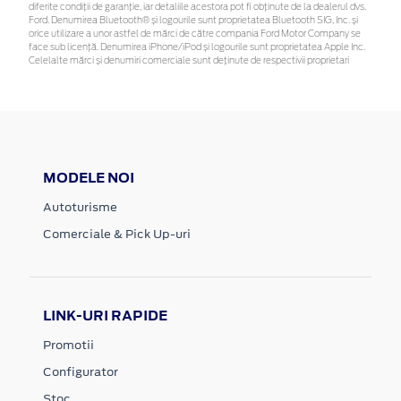
diferite condiții de garanție, iar detaliile acestora pot fi obținute de la dealerul dvs.
Ford. Denumirea Bluetooth® și logourile sunt proprietatea Bluetooth SIG, Inc. și
orice utilizare a unor astfel de mărci de către compania Ford Motor Company se
face sub licență. Denumirea iPhone/iPod și logourile sunt proprietatea Apple Inc.
Celelalte mărci și denumiri comerciale sunt deținute de respectivii proprietari
MODELE NOI
Autoturisme
Comerciale & Pick Up-uri
LINK-URI RAPIDE
Promotii
Configurator
Stoc