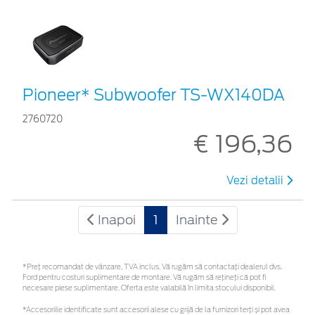
Pioneer* Subwoofer TS-WX140DA
2760720
€ 196,36
Vezi detalii
Inapoi
1
Inainte
*Preţ recomandat de vânzare, TVA inclus. Vă rugăm să contactaţi dealerul dvs.
Ford pentru costuri suplimentare de montare. Vă rugăm să rețineți că pot fi
necesare piese suplimentare. Oferta este valabilă în limita stocului disponibil.
*Accesoriile identificate sunt accesorii alese cu grijă de la furnizori terți și pot avea