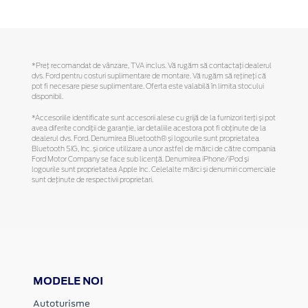
*Preţ recomandat de vânzare, TVA inclus. Vă rugăm să contactaţi dealerul
dvs. Ford pentru costuri suplimentare de montare. Vă rugăm să reţineţi că
pot fi necesare piese suplimentare. Oferta este valabilă în limita stocului
disponibil.
*Accesoriile identificate sunt accesorii alese cu grijă de la furnizori terți și pot
avea diferite condiții de garanție, iar detaliile acestora pot fi obținute de la
dealerul dvs. Ford. Denumirea Bluetooth® și logourile sunt proprietatea
Bluetooth SIG, Inc. și orice utilizare a unor astfel de mărci de către compania
Ford Motor Company se face sub licență. Denumirea iPhone/iPod și
logourile sunt proprietatea Apple Inc. Celelalte mărci și denumiri comerciale
sunt deținute de respectivii proprietari.
MODELE NOI
Autoturisme