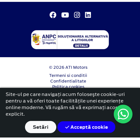
© 2026 ATI Motors
Termeni si conditii
Confidentialitate
Politica cookies
Anunț începere proiect ”PNRR. Fonduri pentru
Site-ul pe care navigați acum foloseşte cookie-uri
România modernă și reformată”.
pentru a vă oferi toate facilitățile unei experiențe
online moderne. Vă rugăm să vă exprimați acordul
platformă dezvoltată de Workleto
explicit.
Setări
Acceptă cookie