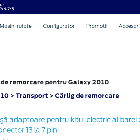
NZII
A 4.7/5
Masini rulate
Configurator
Promotii
Accesori
ig de remorcare pentru Galaxy 2010
010
>
Transport
>
Cârlig de remorcare
işă adaptoare pentru kitul electric al bare
onector 13 la 7 pini