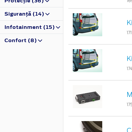
Protecţie (36)
16
Siguranţă (14)
K
Infotainment (15)
17
Confort (8)
K
17
M
17
C