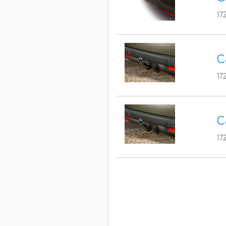
17
C
17
C
17