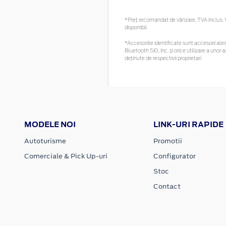
*Preţ recomandat de vânzare, TVA inclus. Vă
disponibil.
*Accesoriile identificate sunt accesorii alese
Bluetooth SIG, Inc. și orice utilizare a un
deținute de respectivii proprietari
MODELE NOI
LINK-URI RAPIDE
Autoturisme
Promotii
Comerciale & Pick Up-uri
Configurator
Stoc
Contact