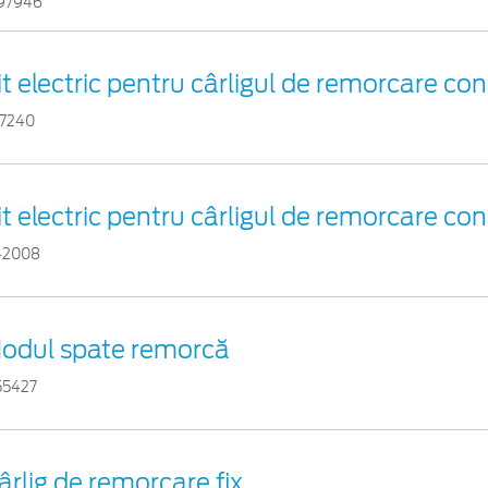
97946
it electric pentru cârligul de remorcare con
17240
it electric pentru cârligul de remorcare con
42008
odul spate remorcă
55427
ârlig de remorcare fix