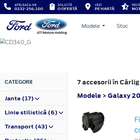
APELEAZA-NE
SOLICITĂ
VEZI
RECE
0232-256.100
O OFERTĂ
PE HARTĂ
NOT
Modele
Stoc
GALAXY
2010
7 accesorii în Cârl
CATEGORII
Modele
>
Galaxy 2
Jante (17)
Linie stilistică (6)
F
Transport (43)
c