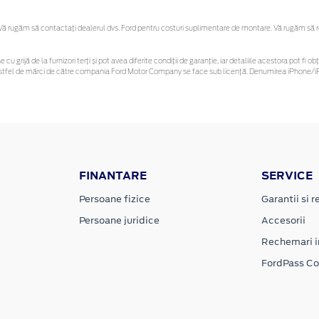
 rugăm să contactaţi dealerul dvs. Ford pentru costuri suplimentare de montare. Vă rugăm să reți
 cu grijă de la furnizori terți și pot avea diferite condiții de garanție, iar detaliile acestora pot f
or astfel de mărci de către compania Ford Motor Company se face sub licență. Denumirea iPhone/iP
FINANTARE
SERVICE
Persoane fizice
Garantii si re
Persoane juridice
Accesorii
Rechemari i
FordPass C