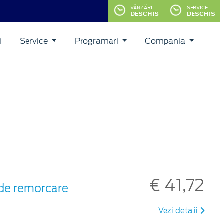
VÂNZĂRI
SERVICE
DESCHIS
DESCHIS
i
Service
Programari
Compania
€ 41,72
i de remorcare
Vezi detalii