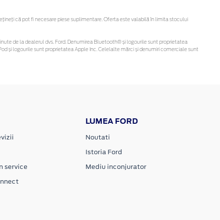
neți că pot fi necesare piese suplimentare. Oferta este valabilă în limita stocului
i obținute de la dealerul dvs. Ford. Denumirea Bluetooth® și logourile sunt proprietatea
od și logourile sunt proprietatea Apple Inc. Celelalte mărci și denumiri comerciale sunt
LUMEA FORD
vizii
Noutati
Istoria Ford
n service
Mediu inconjurator
onnect