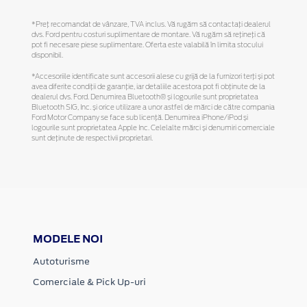
*Preţ recomandat de vânzare, TVA inclus. Vă rugăm să contactaţi dealerul
dvs. Ford pentru costuri suplimentare de montare. Vă rugăm să reţineţi că
pot fi necesare piese suplimentare. Oferta este valabilă în limita stocului
disponibil.
*Accesoriile identificate sunt accesorii alese cu grijă de la furnizori terți și pot
avea diferite condiții de garanție, iar detaliile acestora pot fi obținute de la
dealerul dvs. Ford. Denumirea Bluetooth® și logourile sunt proprietatea
Bluetooth SIG, Inc. și orice utilizare a unor astfel de mărci de către compania
Ford Motor Company se face sub licență. Denumirea iPhone/iPod și
logourile sunt proprietatea Apple Inc. Celelalte mărci și denumiri comerciale
sunt deținute de respectivii proprietari.
MODELE NOI
Autoturisme
Comerciale & Pick Up-uri