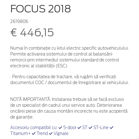
FOCUS 2018
2619806
€ 446,15
Numai în combinație cu kitul electric specific autovehiculului.
Permite activarea sistemului de control al balansării
remorcii prin intermediul sistemului standard de control
electronic al stabilității (ESC)
. Pentru capacitatea de tractare, vă rugăm să verificaţi
documentul COC / documentul de înregistrare al vehiculului.
NOTĂ IMPORTANTĂ:
Instalarea trebuie să se facă exclusiv
de un specialist din cadrul unui service auto. Deteriorarea
oricărei piese din cauza montării incorecte nu este acoperită
de garanţie.
Accesoriu compatibil cu:
5-door
ST
ST-Line
Titanium+
Trend
Vignale