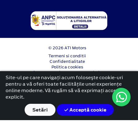
© 2026 ATI Motors
Termeni si conditii
Confidentialitate
Politica cookies
Anunț începere proiect ”PNRR. Fonduri pentru
Site-ul pe care navigați acum foloseşte cookie-uri
România modernă și reformată”.
pentru a vă oferi toate facilitățile unei experiențe
platformă dezvoltată de Workleto
online moderne. Vă rugăm să vă exprimați acordul
explicit.
Setări
Acceptă cookie