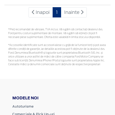
Inapoi
1
Inainte
*Preţ recomandat de vânzare, TVA inclus. Vă rugăm să contactaţi dealerul dvs.
Ford pentru costuri suplimentare de montare. Vă rugăm să rețineți că pot fi
necesare piese suplimentare. Oferta este valabilă în limita stocului disponibil.
*Accesoriile identificate sunt accesorii alese cu grijă de la furnizori terți și pot avea
diferite condiții de garanție, iar detaliile acestora pot fi obținute de la dealerul dvs.
Ford. Denumirea Bluetooth® și logourile sunt proprietatea Bluetooth SIG, Inc. și
orice utilizare a unor astfel de mărci de către compania Ford Motor Company se
face sub licență. Denumirea iPhone/iPod și logourile sunt proprietatea Apple Inc.
Celelalte mărci și denumiri comerciale sunt deținute de respectivii proprietari
MODELE NOI
Autoturisme
Comerciale & Pick Up-uri