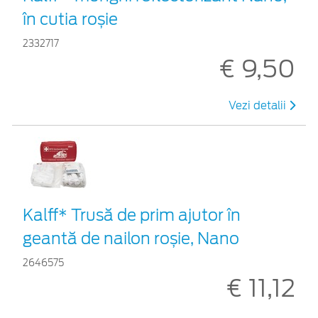
în cutia roșie
2332717
€ 9,50
Vezi detalii
Kalff* Trusă de prim ajutor în
geantă de nailon roșie, Nano
2646575
€ 11,12