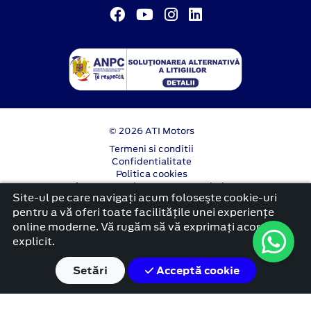
© 2026 ATI Motors
Termeni si conditii
Confidentialitate
Politica cookies
Anunț începere proiect ”PNRR. Fonduri pentru
Site-ul pe care navigați acum foloseşte cookie-uri
România modernă și reformată”.
pentru a vă oferi toate facilitățile unei experiențe
platformă dezvoltată de Workleto
online moderne. Vă rugăm să vă exprimați acordul
explicit.
Setări
Acceptă cookie