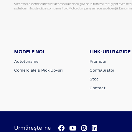
*Accesoriile identificate sunt accesorii alese cu grijă de la furnizori terți și pot avea di
astfel de mărci de către compania Ford Motor Company se face sub licență. Denumirea iP
MODELE NOI
LINK-URI RAPIDE
Autoturisme
Promotii
Comerciale & Pick Up-uri
Configurator
Stoc
Contact
Urmărește-ne