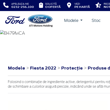
APELEAZA-NE
SOLICITĂ
VEZI
RECE
0232-256.100
O OFERTĂ
PE HARTĂ
NOT
Modele
Stoc
FIESTA
2022
Modele
Fiesta 2022
Protecţie
Produse de
>
>
>
Folosind o combinație de ingrediente active, detergentul pentru roț
de schimbare a culorilor asigură precizie, indicând unde se află murdă