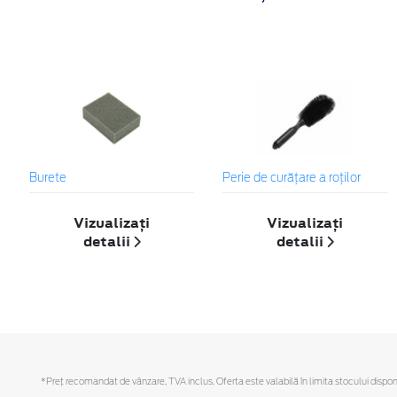
Burete
Perie de curățare a roților
Vizualizați
Vizualizați
detalii
detalii
*Preţ recomandat de vânzare, TVA inclus. Oferta este valabilă în limita stocului disponi