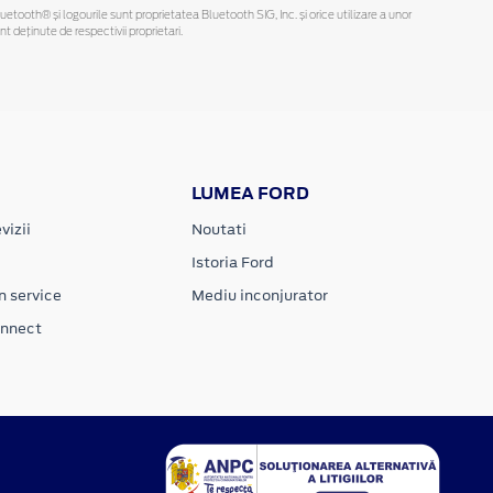
Bluetooth® și logourile sunt proprietatea Bluetooth SIG, Inc. și orice utilizare a unor
deținute de respectivii proprietari.
LUMEA FORD
vizii
Noutati
Istoria Ford
n service
Mediu inconjurator
onnect