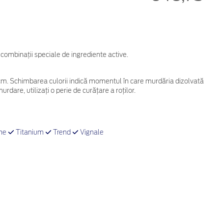
 combinații speciale de ingrediente active.
 cm. Schimbarea culorii indică momentul în care murdăria dizolvată
rdare, utilizați o perie de curățare a roților.
ne
Titanium
Trend
Vignale