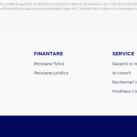
ferite condiții de garanție, iar detaliile acestora pot fi obținute de la dealerul dvs. Ford. Denumirea 
hone/iPod și logourile sunt proprietatea Apple Inc. Celelalte mărci și denumiri comerciale sunt 
FINANTARE
SERVICE
Persoane fizice
Garantii si re
Persoane juridice
Accesorii
Rechemari i
FordPass C