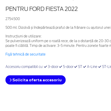
PENTRU FORD FIESTA 2022
2754500
500 ml. Dizolvă și îndepărtează praful de la frânare cu ajutorul unei
Instrucțiuni de utilizare:
Se pulverizează uniform pe o roată rece, de la o distanță de 20-30
poate fi clătită. Timp de activare: 3-5 minute. Pentru zonele foarte mu
Fişă tehnică de securitate
Accesoriu compatibil cu:
3-door
5-door
ST
A-Line
ST-Li
Solicita oferta accesoriu