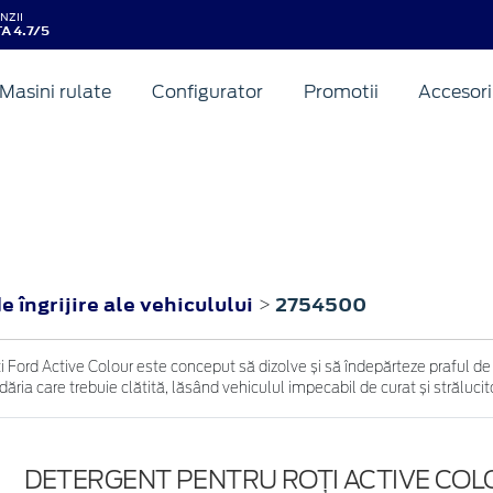
NZII
A 4.7/5
Masini rulate
Configurator
Promotii
Accesori
 îngrijire ale vehiculului
2754500
>
i Ford Active Colour este conceput să dizolve și să îndepărteze praful de
ria care trebuie clătită, lăsând vehiculul impecabil de curat și strălucitor
DETERGENT PENTRU ROȚI ACTIVE CO