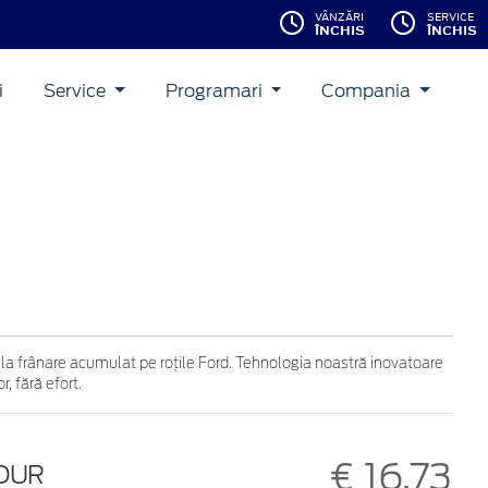
VÂNZĂRI
SERVICE
ÎNCHIS
ÎNCHIS
i
Service
Programari
Compania
 la frânare acumulat pe roțile Ford. Tehnologia noastră inovatoare
, fără efort.
€ 16,73
LOUR