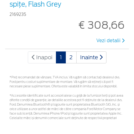
spițe, Flash Grey
2169235
€ 308,66
Vezi detalii
Inapoi
1
2
Inainte
*Preţ recomandat de vânzare, TVA inclus. Vă rugăm să contactaţi dealerul dvs.
Ford pentru costuri suplimentare de montare. Vă rugăm să rețineți că pot fi
necesare piese suplimentare. Oferta este valabilă în limita stocului disponibil.
*Accesoriile identificate sunt accesorii alese cu grijă de la furnizori terți și pot avea
diferite condiții de garanție, iar detaliile acestora pot fi obținute de la dealerul dvs.
Ford. Denumirea Bluetooth® și logourile sunt proprietatea Bluetooth SIG, Inc. și
orice utilizare a unor astfel de mărci de către compania Ford Motor Company se
face sub licență. Denumirea iPhone/iPod și logourile sunt proprietatea Apple Inc.
Celelalte mărci și denumiri comerciale sunt deținute de respectivii proprietari