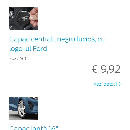
Capac central , negru lucios, cu
logo-ul Ford
2037230
€ 9,92
Vezi detalii
Capac jantă 16"