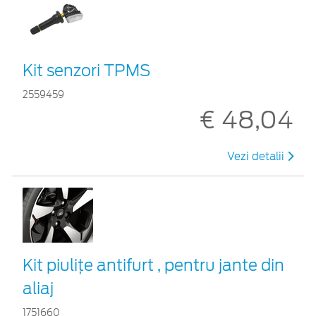
Kit senzori TPMS
2559459
€ 48,04
Vezi detalii
Kit piuliţe antifurt , pentru jante din
aliaj
1751660