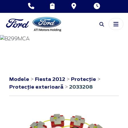
FIESTA
2012
Modele
Fiesta 2012
Protecţie
>
>
>
Protecţie exterioară
2033208
>