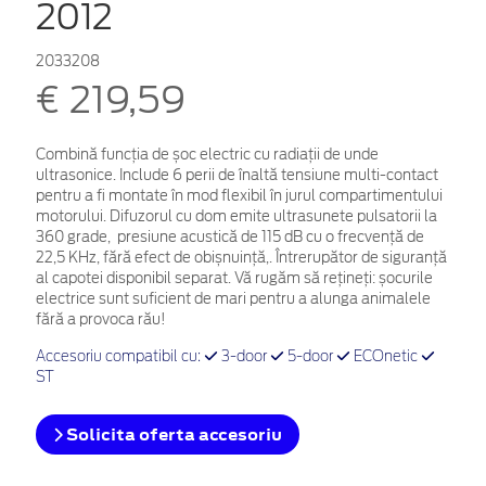
2012
2033208
€ 219,59
Combină funcția de șoc electric cu radiații de unde
ultrasonice. Include 6 perii de înaltă tensiune multi-contact
pentru a fi montate în mod flexibil în jurul compartimentului
motorului. Difuzorul cu dom emite ultrasunete pulsatorii la
360 grade, presiune acustică de 115 dB cu o frecvență de
22,5 KHz, fără efect de obișnuință,.
Întrerupător de siguranță
al capotei disponibil separat. Vă rugăm să rețineți: șocurile
electrice sunt suficient de mari pentru a alunga animalele
fără a provoca rău!
Accesoriu compatibil cu:
3-door
5-door
ECOnetic
ST
Solicita oferta accesoriu