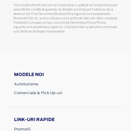
*Accesoriile identificate sunt accesorii alese cu grijă de la furnizori terți și pot
avea diferite condiții de garanție, iar detaliile acestora pot fi obținute de la
dealerul dvs. Ford. Denumirea Bluetooth® și logourile sunt proprietatea
Bluetooth SIG, Inc. și orice utilizare a unor astfel de mărci de către compania
Ford Motor Company se face sub licență. Denumirea iPhone/iPod și
logourile sunt proprietatea Apple Inc. Celelalte mărci și denumiri comerciale
sunt deținute de respectivii proprietari.
MODELE NOI
Autoturisme
Comerciale & Pick Up-uri
LINK-URI RAPIDE
Promotii