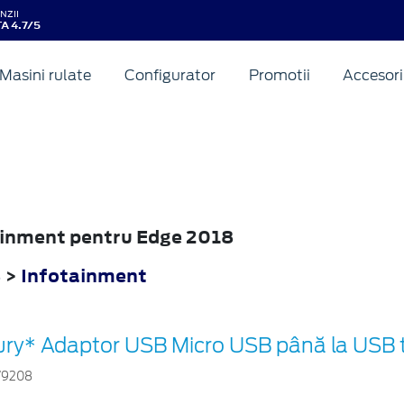
NZII
A 4.7/5
Masini rulate
Configurator
Promotii
Accesori
tainment pentru Edge 2018
8
>
Infotainment
ury* Adaptor USB Micro USB până la USB t
79208