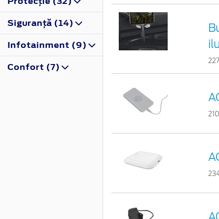
Protecţie (32)
Siguranţă (14)
B
i
Infotainment (9)
22
Confort (7)
A
21
A
23
A