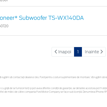
32681
ioneer* Subwoofer TS-WX140DA
60720
Inapoi
1
Inainte
rugăm să contactaţi dealerul dvs. Ford pentru costuri suplimentare de montare. Vă rugăm să rețin
cu grijă de la furnizori terți și pot avea diferite condiții de garanție, iar detaliile acestora pot fi
r astfel de mărci de către compania Ford Motor Company se face sub licență. Denumirea iPhone/iPo