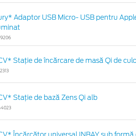
ury* Adaptor USB Micro- USB pentru Appl
luminat
79206
CV* Stație de încărcare de masă Qi de cul
02313
CV* Stație de bază Zens Qi alb
44023
CV* Încărcător universal INBAY sub formă 