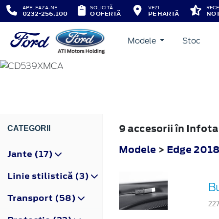
APELEAZA-NE
SOLICITĂ
VEZI
RECE
0232-256.100
O OFERTĂ
PE HARTĂ
NOT
Modele
Stoc
EDGE
2018
9 accesorii în Info
CATEGORII
Modele
>
Edge 201
Jante (17)
Linie stilistică (3)
B
Transport (58)
22