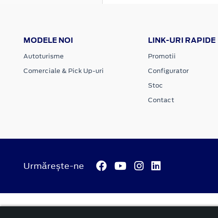
MODELE NOI
LINK-URI RAPIDE
Autoturisme
Promotii
Comerciale & Pick Up-uri
Configurator
Stoc
Contact
Urmărește-ne
© 2026 ATI Motors
Termeni si conditii
Confidentialitate
Anunț începere proiect ”PNRR. Fonduri pentru România mode