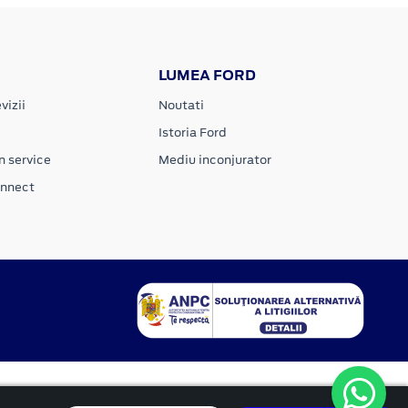
LUMEA FORD
vizii
Noutati
Istoria Ford
n service
Mediu inconjurator
onnect