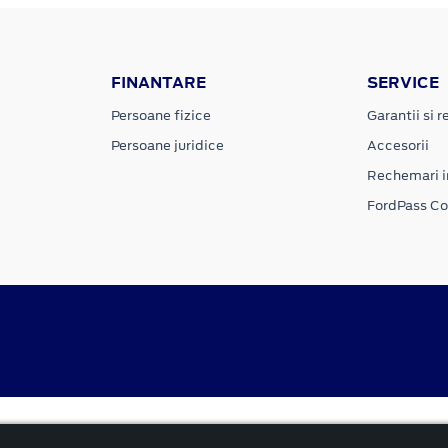
FINANTARE
SERVICE
Persoane fizice
Garantii si re
Persoane juridice
Accesorii
Rechemari i
FordPass C
Politica cookies
rnă și reformată”.