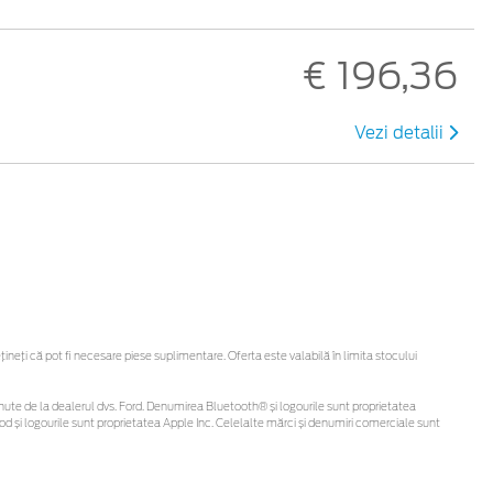
€ 196,36
Vezi detalii
eți că pot fi necesare piese suplimentare. Oferta este valabilă în limita stocului
 obținute de la dealerul dvs. Ford. Denumirea Bluetooth® și logourile sunt proprietatea
d și logourile sunt proprietatea Apple Inc. Celelalte mărci și denumiri comerciale sunt