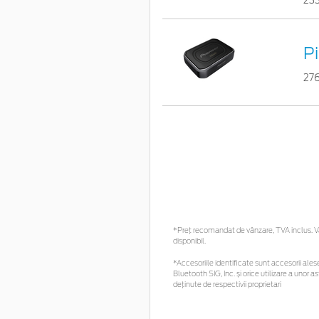
23
P
27
*Preţ recomandat de vânzare, TVA inclus. Vă 
disponibil.
*Accesoriile identificate sunt accesorii alese 
Bluetooth SIG, Inc. și orice utilizare a uno
deținute de respectivii proprietari