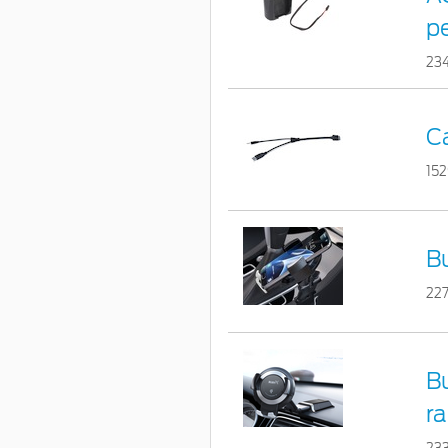
p
23
C
15
Bu
22
Bu
ra