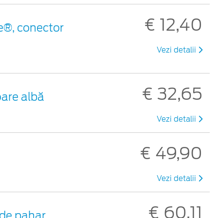
€ 12,40
e®, conector
Vezi detalii
€ 32,65
oare albă
Vezi detalii
€ 49,90
Vezi detalii
€ 60,11
de pahar ,