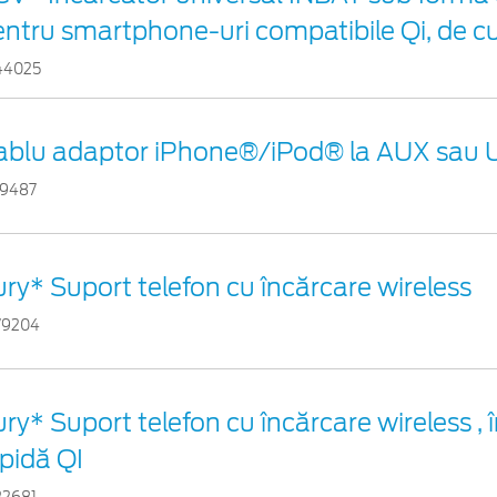
entru smartphone-uri compatibile Qi, de c
44025
ablu adaptor iPhone®/iPod® la AUX sau
29487
ry* Suport telefon cu încărcare wireless
79204
ry* Suport telefon cu încărcare wireless , 
pidă QI