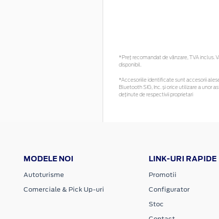
*Preţ recomandat de vânzare, TVA inclus. Vă 
disponibil.
*Accesoriile identificate sunt accesorii alese 
Bluetooth SIG, Inc. și orice utilizare a uno
deținute de respectivii proprietari
MODELE NOI
LINK-URI RAPIDE
Autoturisme
Promotii
Comerciale & Pick Up-uri
Configurator
Stoc
Contact