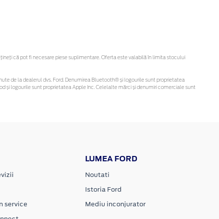
eți că pot fi necesare piese suplimentare. Oferta este valabilă în limita stocului
 obținute de la dealerul dvs. Ford. Denumirea Bluetooth® și logourile sunt proprietatea
d și logourile sunt proprietatea Apple Inc. Celelalte mărci și denumiri comerciale sunt
LUMEA FORD
vizii
Noutati
Istoria Ford
n service
Mediu inconjurator
onnect