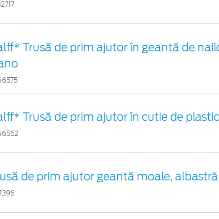
32717
lff* Trusă de prim ajutor în geantă de nail
ano
46575
lff* Trusă de prim ajutor în cutie de plasti
46562
usă de prim ajutor geantă moale, albastră
11396