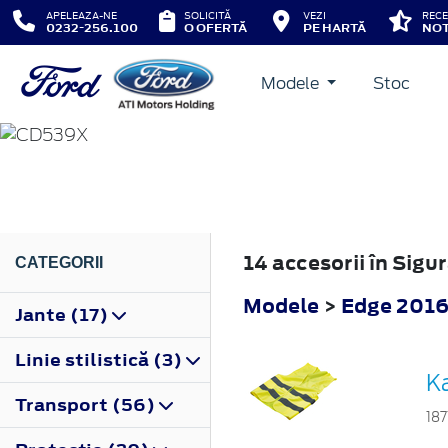
APELEAZA-NE
SOLICITĂ
VEZI
RECE
0232-256.100
O OFERTĂ
PE HARTĂ
NOT
Modele
Stoc
EDGE
2016
14 accesorii în Sig
CATEGORII
Modele
>
Edge 201
Jante (17)
Linie stilistică (3)
Ka
Transport (56)
187