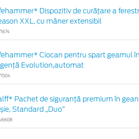
fehammer* Dispozitiv de curățare a ferestr
eason XXL, cu mâner extensibil
71674
ifehammer* Ciocan pentru spart geamul în
rgenţă Evolution,automat
71504
alff* Pachet de siguranţă premium în gean
oșie, Standard „Duo”
46608