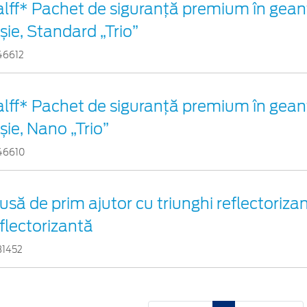
alff* Pachet de siguranţă premium în gean
șie, Standard „Trio”
46612
alff* Pachet de siguranţă premium în gean
șie, Nano „Trio”
46610
usă de prim ajutor cu triunghi reflectorizan
flectorizantă
31452