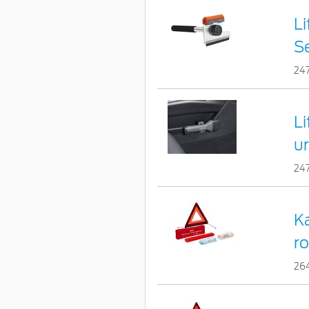
Li
S
24
L
u
24
K
r
26