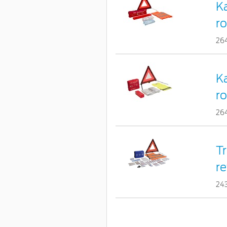
K
ro
26
K
ro
26
Tr
re
24