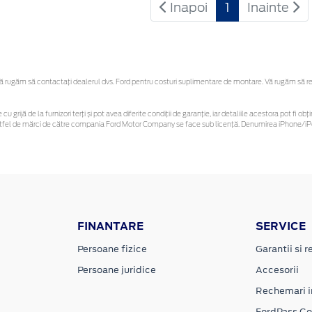
Inapoi
1
Inainte
rugăm să contactaţi dealerul dvs. Ford pentru costuri suplimentare de montare. Vă rugăm să rețin
cu grijă de la furnizori terți și pot avea diferite condiții de garanție, iar detaliile acestora pot fi
r astfel de mărci de către compania Ford Motor Company se face sub licență. Denumirea iPhone/iPo
FINANTARE
SERVICE
Persoane fizice
Garantii si re
Persoane juridice
Accesorii
Rechemari i
FordPass C