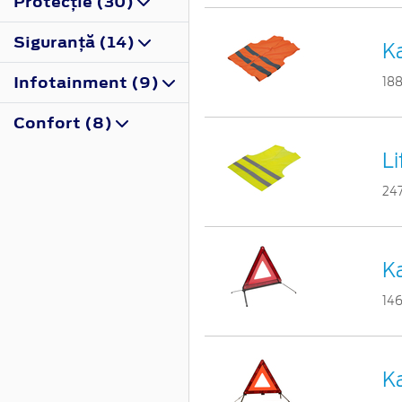
Protecţie (30)
Siguranţă (14)
Ka
Infotainment (9)
18
Confort (8)
L
24
Ka
14
Ka