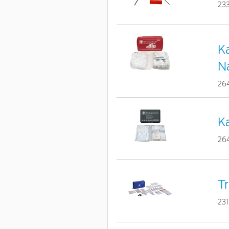
23
Ka
N
26
Ka
26
Tr
23