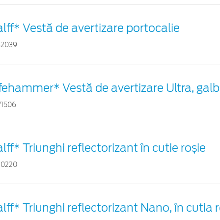
lff* Vestă de avertizare portocalie
82039
ifehammer* Vestă de avertizare Ultra, gal
71506
lff* Triunghi reflectorizant în cutie roșie
60220
lff* Triunghi reflectorizant Nano, în cutia 