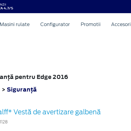
NZII
A 4.7/5
Masini rulate
Configurator
Promotii
Accesori
uranţă pentru Edge 2016
6
>
Siguranţă
lff* Vestă de avertizare galbenă
1128