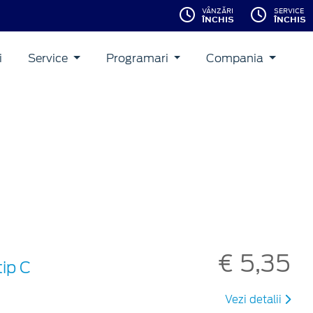
VÂNZĂRI
SERVICE
ÎNCHIS
ÎNCHIS
i
Service
Programari
Compania
€ 5,35
ip C
Vezi detalii