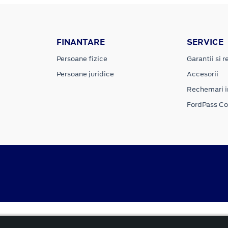
FINANTARE
SERVICE
Persoane fizice
Garantii si re
Persoane juridice
Accesorii
Rechemari i
FordPass C
Politica cookies
rnă și reformată”.