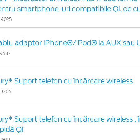
entru smartphone-uri compatibile Qi, de c
44025
ablu adaptor iPhone®/iPod® la AUX sau
29487
ry* Suport telefon cu încărcare wireless
79204
ry* Suport telefon cu încărcare wireless , 
pidă QI