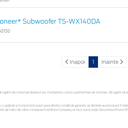
32681
ioneer* Subwoofer TS-WX140DA
60720
Inapoi
1
Inainte
rugăm să contactaţi dealerul dvs. Ford pentru costuri suplimentare de montare. Vă rugăm să rețin
cu grijă de la furnizori terți și pot avea diferite condiții de garanție, iar detaliile acestora pot fi
r astfel de mărci de către compania Ford Motor Company se face sub licență. Denumirea iPhone/iPo