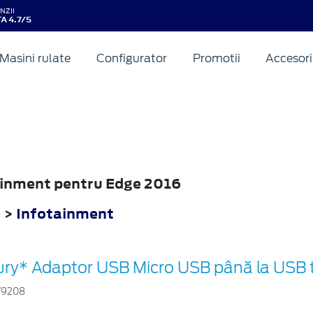
NZII
A 4.7/5
Masini rulate
Configurator
Promotii
Accesori
tainment pentru Edge 2016
6
>
Infotainment
ury* Adaptor USB Micro USB până la USB t
79208