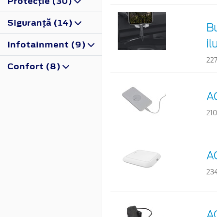
Protecţie (30)
Siguranţă (14)
B
i
Infotainment (9)
22
Confort (8)
A
21
A
23
A