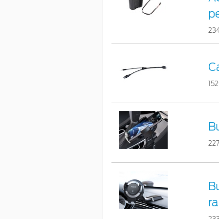
p
23
C
15
Bu
22
Bu
ra