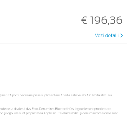
€ 196,36
Vezi detalii
eți că pot fi necesare piese suplimentare. Oferta este valabilă în limita stocului
 obținute de la dealerul dvs. Ford. Denumirea Bluetooth® și logourile sunt proprietatea
d și logourile sunt proprietatea Apple Inc. Celelalte mărci și denumiri comerciale sunt