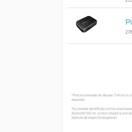
23
P
27
*Preţ recomandat de vânzare, TVA inclus. Vă 
disponibil.
*Accesoriile identificate sunt accesorii alese 
Bluetooth SIG, Inc. și orice utilizare a uno
deținute de respectivii proprietari