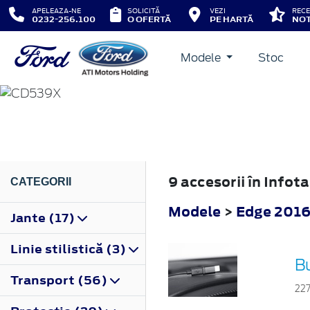
APELEAZA-NE
SOLICITĂ
VEZI
RECE
0232-256.100
O OFERTĂ
PE HARTĂ
NOT
Modele
Stoc
EDGE
2016
9 accesorii în Info
CATEGORII
Modele
>
Edge 201
Jante (17)
Linie stilistică (3)
B
Transport (56)
22