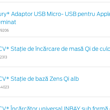
ury* Adaptor USB Micro- USB pentru Appl
luminat
79206
CV* Stație de încărcare de masă Qi de cul
02313
CV* Stație de bază Zens Qi alb
44023
CV* Încărcător universal INBAY sub formă 