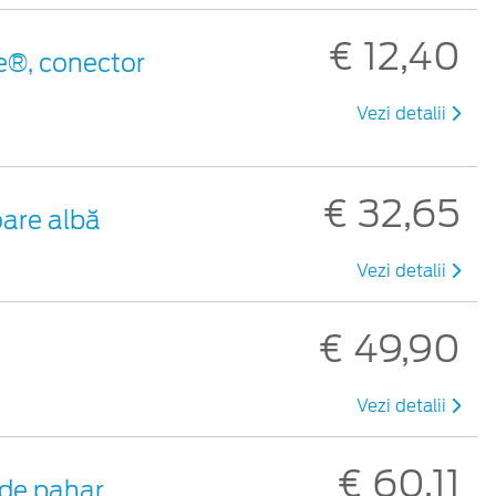
€ 12,40
e®, conector
Vezi detalii
€ 32,65
oare albă
Vezi detalii
€ 49,90
Vezi detalii
€ 60,11
de pahar ,