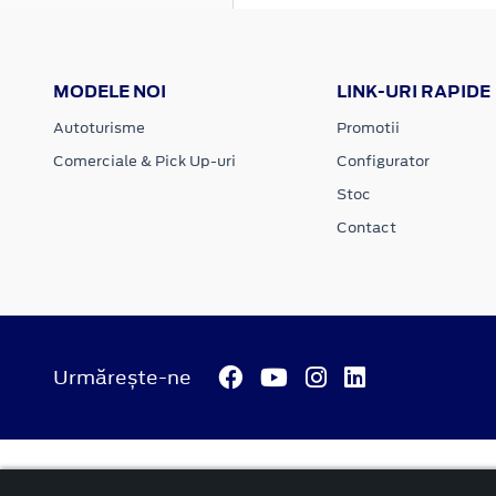
MODELE NOI
LINK-URI RAPIDE
Autoturisme
Promotii
Comerciale & Pick Up-uri
Configurator
Stoc
Contact
Urmărește-ne
© 2026 ATI Motors
Termeni si conditii
Confidentialitate
Anunț începere proiect ”PNRR. Fonduri pentru România mode