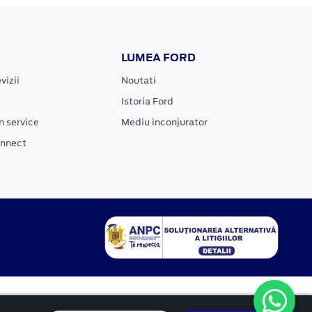
LUMEA FORD
vizii
Noutati
Istoria Ford
n service
Mediu inconjurator
onnect