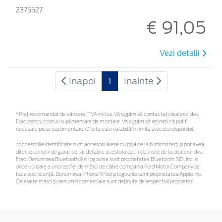
2375527
€ 91,05
Vezi detalii
Inapoi
1
Inainte
*Preţ recomandat de vânzare, TVA inclus. Vă rugăm să contactaţi dealerul dvs.
Ford pentru costuri suplimentare de montare. Vă rugăm să rețineți că pot fi
necesare piese suplimentare. Oferta este valabilă în limita stocului disponibil.
*Accesoriile identificate sunt accesorii alese cu grijă de la furnizori terți și pot avea
diferite condiții de garanție, iar detaliile acestora pot fi obținute de la dealerul dvs.
Ford. Denumirea Bluetooth® și logourile sunt proprietatea Bluetooth SIG, Inc. și
orice utilizare a unor astfel de mărci de către compania Ford Motor Company se
face sub licență. Denumirea iPhone/iPod și logourile sunt proprietatea Apple Inc.
Celelalte mărci și denumiri comerciale sunt deținute de respectivii proprietari