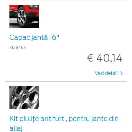
Capac jantă 16"
2138464
€ 40,14
Vezi detalii
Kit piuliţe antifurt , pentru jante din
aliaj