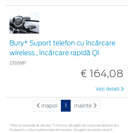
Bury* Suport telefon cu încărcare
wireless , încărcare rapidă QI
2332681
€ 164,08
Vezi detalii
Inapoi
1
Inainte
*Preţ recomandat de vânzare, TVA inclus. Vă rugăm să contactaţi dealerul dvs.
Ford pentru costuri suplimentare de montare. Vă rugăm să rețineți că pot fi