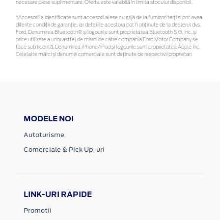
necesare piese suplimentare. Oferta este valabilă în limita stocului disponibil.
*Accesoriile identificate sunt accesorii alese cu grijă de la furnizori terți și pot avea
diferite condiții de garanție, iar detaliile acestora pot fi obținute de la dealerul dvs.
Ford. Denumirea Bluetooth® și logourile sunt proprietatea Bluetooth SIG, Inc. și
orice utilizare a unor astfel de mărci de către compania Ford Motor Company se
face sub licență. Denumirea iPhone/iPod și logourile sunt proprietatea Apple Inc.
Celelalte mărci și denumiri comerciale sunt deținute de respectivii proprietari
MODELE NOI
Autoturisme
Comerciale & Pick Up-uri
LINK-URI RAPIDE
Promotii