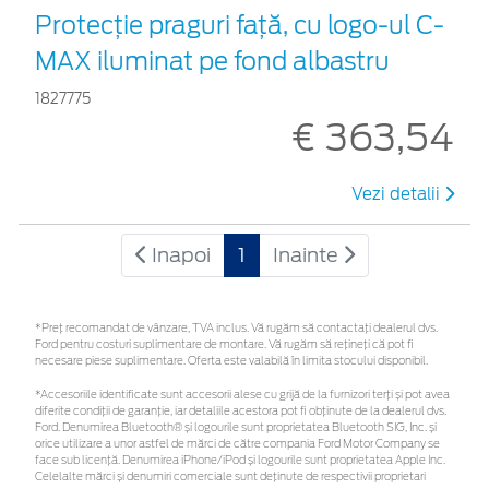
Protecţie praguri faţă, cu logo-ul C-
MAX iluminat pe fond albastru
1827775
€ 363,54
Vezi detalii
Inapoi
1
Inainte
*Preţ recomandat de vânzare, TVA inclus. Vă rugăm să contactaţi dealerul dvs.
Ford pentru costuri suplimentare de montare. Vă rugăm să rețineți că pot fi
necesare piese suplimentare. Oferta este valabilă în limita stocului disponibil.
*Accesoriile identificate sunt accesorii alese cu grijă de la furnizori terți și pot avea
diferite condiții de garanție, iar detaliile acestora pot fi obținute de la dealerul dvs.
Ford. Denumirea Bluetooth® și logourile sunt proprietatea Bluetooth SIG, Inc. și
orice utilizare a unor astfel de mărci de către compania Ford Motor Company se
face sub licență. Denumirea iPhone/iPod și logourile sunt proprietatea Apple Inc.
Celelalte mărci și denumiri comerciale sunt deținute de respectivii proprietari