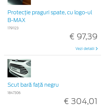
Protecţie praguri spate, cu logo-ul
B-MAX
1791123
€ 97,39
Vezi detalii
Scut bară faţă negru
1847306
€ 304,01