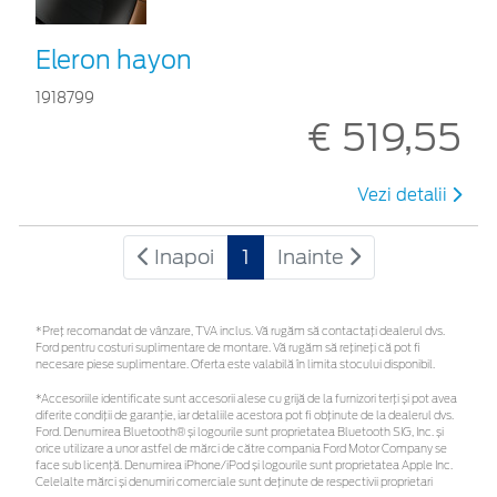
Eleron hayon
1918799
€ 519,55
Vezi detalii
Inapoi
1
Inainte
*Preţ recomandat de vânzare, TVA inclus. Vă rugăm să contactaţi dealerul dvs.
Ford pentru costuri suplimentare de montare. Vă rugăm să rețineți că pot fi
necesare piese suplimentare. Oferta este valabilă în limita stocului disponibil.
*Accesoriile identificate sunt accesorii alese cu grijă de la furnizori terți și pot avea
diferite condiții de garanție, iar detaliile acestora pot fi obținute de la dealerul dvs.
Ford. Denumirea Bluetooth® și logourile sunt proprietatea Bluetooth SIG, Inc. și
orice utilizare a unor astfel de mărci de către compania Ford Motor Company se
face sub licență. Denumirea iPhone/iPod și logourile sunt proprietatea Apple Inc.
Celelalte mărci și denumiri comerciale sunt deținute de respectivii proprietari