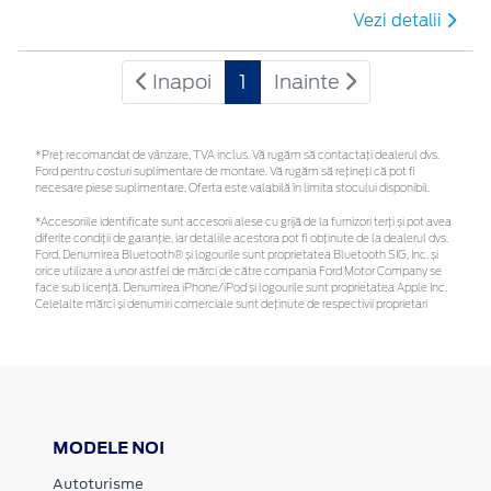
Vezi detalii
Inapoi
1
Inainte
*Preţ recomandat de vânzare, TVA inclus. Vă rugăm să contactaţi dealerul dvs.
Ford pentru costuri suplimentare de montare. Vă rugăm să rețineți că pot fi
necesare piese suplimentare. Oferta este valabilă în limita stocului disponibil.
*Accesoriile identificate sunt accesorii alese cu grijă de la furnizori terți și pot avea
diferite condiții de garanție, iar detaliile acestora pot fi obținute de la dealerul dvs.
Ford. Denumirea Bluetooth® și logourile sunt proprietatea Bluetooth SIG, Inc. și
orice utilizare a unor astfel de mărci de către compania Ford Motor Company se
face sub licență. Denumirea iPhone/iPod și logourile sunt proprietatea Apple Inc.
Celelalte mărci și denumiri comerciale sunt deținute de respectivii proprietari
MODELE NOI
Autoturisme