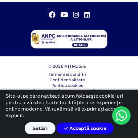
© 2026 ATI Motors
Termeni si conditii
Confidentialitate
Politica cookies
Anunț începere proiect ”PNRR. Fonduri pentru
Site-ul pe care navigați acum foloseşte cookie-uri
România modernă și reformată”.
pentru a vă oferi toate facilitățile unei experiențe
platformă dezvoltată de Workleto
online moderne. Vă rugăm să vă exprimați acordul
explicit.
Setări
Acceptă cookie