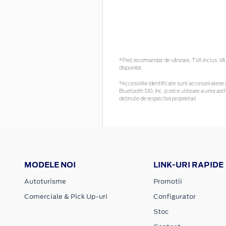
*Preţ recomandat de vânzare, TVA inclus. Vă r
disponibil.
*Accesoriile identificate sunt accesorii alese c
Bluetooth SIG, Inc. și orice utilizare a unor
deținute de respectivii proprietari
MODELE NOI
LINK-URI RAPIDE
Autoturisme
Promotii
Comerciale & Pick Up-uri
Configurator
Stoc