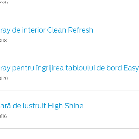
7337
ray de interior Clean Refresh
3118
ray pentru îngrijirea tabloului de bord Eas
3120
ară de lustruit High Shine
3116