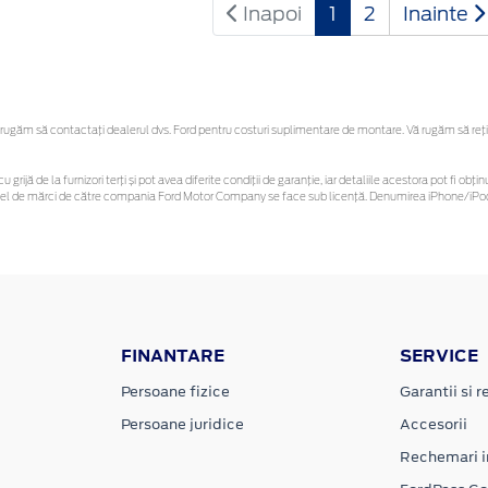
Inapoi
1
2
Inainte
ugăm să contactaţi dealerul dvs. Ford pentru costuri suplimentare de montare. Vă rugăm să reține
u grijă de la furnizori terți și pot avea diferite condiții de garanție, iar detaliile acestora pot fi 
 astfel de mărci de către compania Ford Motor Company se face sub licență. Denumirea iPhone/iPod 
FINANTARE
SERVICE
Persoane fizice
Garantii si re
Persoane juridice
Accesorii
Rechemari i