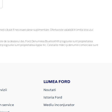
ți că pot fi necesare piese suplimentare. Oferta este valabilă în limita stocului
obținute de la dealerul dvs. Ford. Denumirea Bluetooth® și logourile sunt proprietatea
și logourile sunt proprietatea Apple Inc. Celelalte mărci și denumiri comerciale sunt
LUMEA FORD
vizii
Noutati
Istoria Ford
n service
Mediu inconjurator