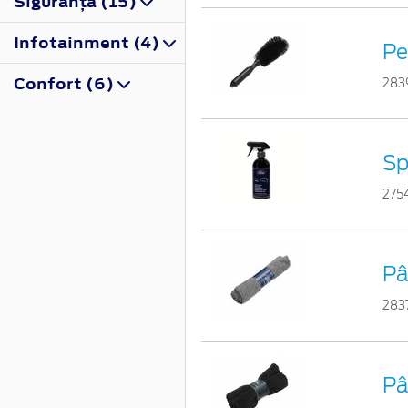
Siguranţă (15)
Infotainment (4)
Pe
Confort (6)
283
Sp
275
Pâ
283
Pâ