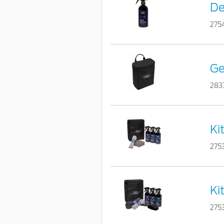
De
275
Ge
283
Ki
275
Ki
275