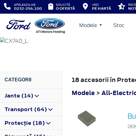
APELEAZA-NE
SOLICITĂ
VEZI
RECE
0232-256.100
O OFERTĂ
PE HARTĂ
NOT
Modele
Stoc
ALL-ELECTRIC CAPRI
2024
18 accesorii în Prote
CATEGORII
Modele
>
All-Electri
Jante (14)
Transport (64)
Bu
Protecţie (18)
283