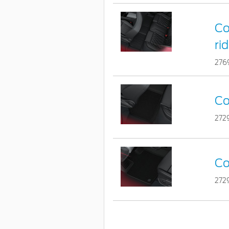
Co
ri
276
Co
272
Co
272