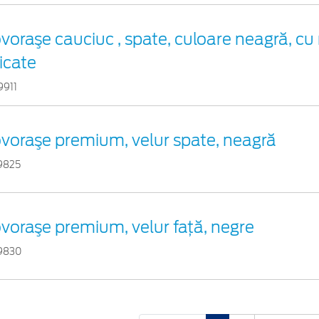
voraşe cauciuc , spate, culoare neagră, cu
dicate
9911
voraşe premium, velur spate, neagră
9825
voraşe premium, velur faţă, negre
9830