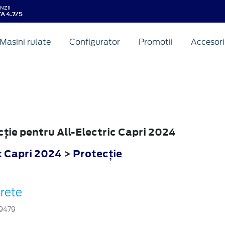
NZII
A 4.7/5
Masini rulate
Configurator
Promotii
Accesori
cţie pentru All-Electric Capri 2024
c Capri 2024
>
Protecţie
rete
9479