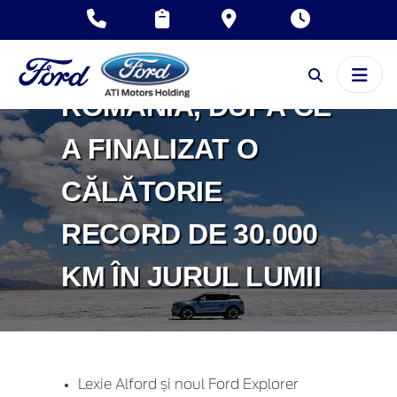
DISPONIBIL LA
VÂNZARE ÎN
ROMÂNIA, DUPĂ CE
A FINALIZAT O
CĂLĂTORIE
RECORD DE 30.000
KM ÎN JURUL LUMII
Lexie Alford și noul Ford Explorer