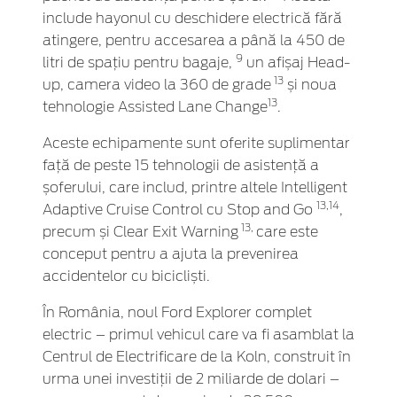
include hayonul cu deschidere electrică fără
atingere, pentru accesarea a până la 450 de
9
litri de spațiu pentru bagaje,
un afișaj Head-
13
up, camera video la 360 de grade
și noua
13
tehnologie Assisted Lane Change
.
Aceste echipamente sunt oferite suplimentar
față de peste 15 tehnologii de asistență a
șoferului, care includ, printre altele Intelligent
13,14
Adaptive Cruise Control cu Stop and Go
,
13,
precum și Clear Exit Warning
care este
conceput pentru a ajuta la prevenirea
accidentelor cu bicicliști.
În România, noul Ford Explorer complet
electric – primul vehicul care va fi asamblat la
Centrul de Electrificare de la Koln, construit în
urma unei investiții de 2 miliarde de dolari –