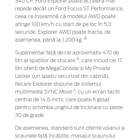
340 CP, Ford Explorer poate accelera mai
repede decât un Ford Focus ST Performance,
ceea ce înseamnă că modelul AWD poate
atinge 100 km/h cu start de pe loc în 5,3
secunde. Explorer AWD poate tracta, de
8
asemenea, până la 1.200 kg.
Suplimentar față de cei aproximativ 470 de
9
litri ai spațiilor de stocare
, care includ cei 17
litri oferiți de MegaConsole și My Private
Locker (un spațiu securizat din cabină),
fiecare Explorer dispune de sistemul
2
multimedia SYNC Move
, cu un ecran tactil
central de 14,6 inchi, care poate fi glisat
pentru schimba unghiul de înclinare cu peste
30 de grade.
De asemenea, standard sunt oferite volanul și
scaunele față încălzite, masajul scaunului