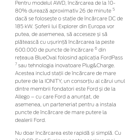
Pentru modelul AWD, încărcarea de la 10-
5
80% durează aproximativ 26 de minute
dacă se folosește o stație de încărcare DC de
185 kW. Șoferii lui Explorer din Europa vor
putea, de asemenea, să acceseze și să
plătească cu ușurință încărcarea la peste
6
600.000 de puncte de încărcare
din
rețeaua BlueOval folosind aplicația FordPass
7
sau tehnologia inovatoare Plug&Charge.
Acestea includ stații de încărcare de mare
putere de la IONITY, un consorțiu al cărui unul
dintre membrii fondatori este Ford și de la
Allego – cu care Ford a anunțat, de
asemenea, un parteneriat pentru a instala
puncte de încărcare de mare putere la
dealerii Ford.
Nu doar încărcarea este rapidă și simplă. Cu