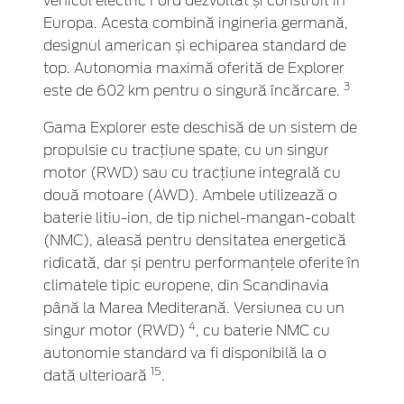
vehicul electric Ford dezvoltat și construit în
Europa. Acesta combină ingineria germană,
designul american și echiparea standard de
top. Autonomia maximă oferită de Explorer
3
este de 602 km pentru o singură încărcare.
Gama Explorer este deschisă de un sistem de
propulsie cu tracțiune spate, cu un singur
motor (RWD) sau cu tracțiune integrală cu
două motoare (AWD). Ambele utilizează o
baterie litiu-ion, de tip nichel-mangan-cobalt
(NMC), aleasă pentru densitatea energetică
ridicată, dar și pentru performanțele oferite în
climatele tipic europene, din Scandinavia
până la Marea Mediterană. Versiunea cu un
4
singur motor (RWD)
, cu baterie NMC cu
autonomie standard va fi disponibilă la o
15
dată ulterioară
.