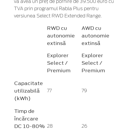
va avea un preț de pornire de 39.500 euro cu
TVA prin programul Rabla Plus pentru
versiunea Select RWD Extended Range.
RWD cu
AWD cu
autonomie
autonomie
extinsă
extinsă
Explorer
Explorer
Select /
Select /
Premium
Premium
Capacitate
utilizabilă
77
79
(kWh)
Timp de
încărcare
DC 10-80%
28
26