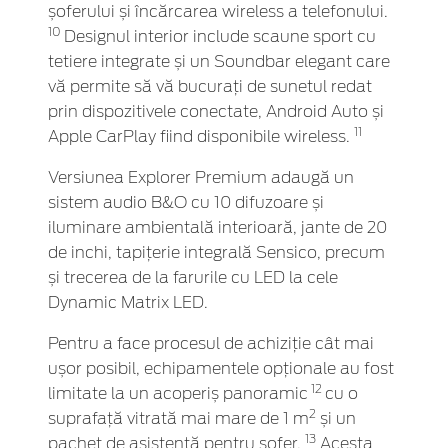
șoferului și încărcarea wireless a telefonului.
10
Designul interior include scaune sport cu
tetiere integrate și un Soundbar elegant care
vă permite să vă bucurați de sunetul redat
prin dispozitivele conectate, Android Auto și
11
Apple CarPlay fiind disponibile wireless.
Versiunea Explorer Premium adaugă un
sistem audio B&O cu 10 difuzoare și
iluminare ambientală interioară, jante de 20
de inchi, tapițerie integrală Sensico, precum
și trecerea de la farurile cu LED la cele
Dynamic Matrix LED.
Pentru a face procesul de achiziție cât mai
ușor posibil, echipamentele opționale au fost
12
limitate la un acoperiș panoramic
cu o
2
suprafață vitrată mai mare de 1 m
și un
13
pachet de asistență pentru șofer.
Acesta