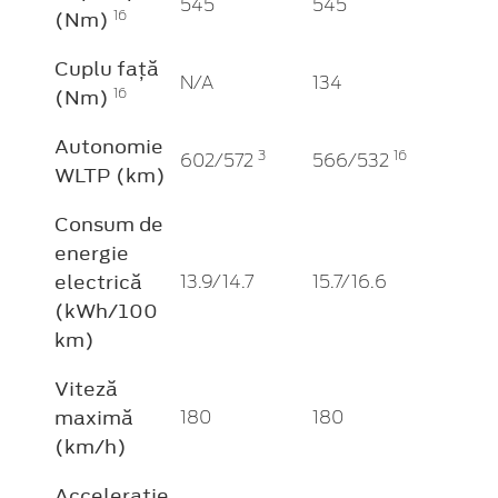
545
545
(Nm)
16
Cuplu față
N/A
134
(Nm)
16
Autonomie
3
16
602/572
566/532
WLTP (km)
Consum de
energie
electrică
13.9/14.7
15.7/16.6
(kWh/100
km)
Viteză
maximă
180
180
(km/h)
Accelerație