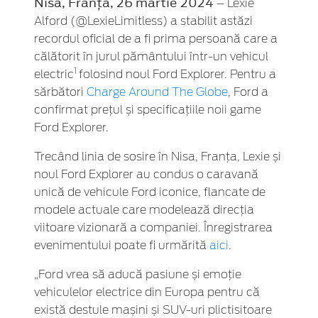
Nisa, Franța, 26 martie 2024
– Lexie
Alford (@LexieLimitless) a stabilit astăzi
recordul oficial de a fi prima persoană care a
călătorit în jurul pământului într-un vehicul
1
electric
folosind noul Ford Explorer. Pentru a
sărbători
Charge Around The Globe
, Ford a
confirmat prețul și specificațiile noii game
Ford Explorer.
Trecând linia de sosire în Nisa, Franța, Lexie și
noul Ford Explorer au condus o caravană
unică de vehicule Ford iconice, flancate de
modele actuale care modelează direcția
viitoare vizionară a companiei. Înregistrarea
evenimentului poate fi urmărită
aici
.
„Ford vrea să aducă pasiune și emoție
vehiculelor electrice din Europa pentru că
există destule mașini și SUV-uri plictisitoare