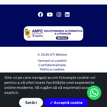
© 2026 ATI Motors
Termeni si conditii
Confidentialitate
Politica cookies
Anunț începere proiect ”PNRR. Fonduri pentru
Site-ul pe care navigați acum foloseşte cookie-uri
România modernă și reformată”.
pentru a vă oferi toate facilitățile unei experiențe
platformă dezvoltată de Workleto
online moderne. Vă rugăm să vă exprimați acordul
explicit.
Setări
Acceptă cookie