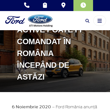
NOUL ECOSPORT
ACTIVE POATE FI
COMANDAT ÎN
ROMÂNIA
ÎNCEPÂND DE
ASTĂZI
6 Noiembrie 2020
– Ford România anunță