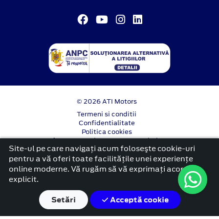
© 2026 ATI Motors
Termeni si conditii
Confidentialitate
Politica cookies
Anunț începere proiect ”PNRR. Fonduri pentru
Site-ul pe care navigați acum foloseşte cookie-uri
România modernă și reformată”.
pentru a vă oferi toate facilitățile unei experiențe
platformă dezvoltată de Workleto
online moderne. Vă rugăm să vă exprimați acordul
explicit.
Setări
Acceptă cookie