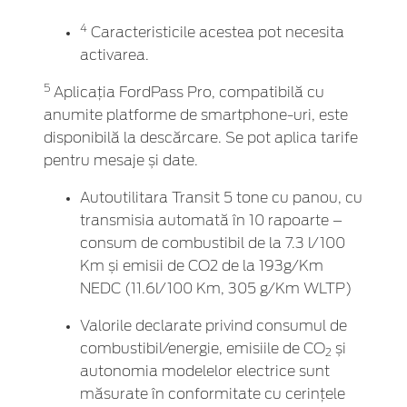
4
Caracteristicile acestea pot necesita
activarea.
5
Aplicația FordPass Pro, compatibilă cu
anumite platforme de smartphone-uri, este
disponibilă la descărcare. Se pot aplica tarife
pentru mesaje și date.
Autoutilitara Transit 5 tone cu panou, cu
transmisia automată în 10 rapoarte –
consum de combustibil de la 7.3 l/100
Km și emisii de CO2 de la 193g/Km
NEDC (11.6l/100 Km, 305 g/Km WLTP)
Valorile declarate privind consumul de
combustibil/energie, emisiile de CO
și
2
autonomia modelelor electrice sunt
măsurate în conformitate cu cerințele