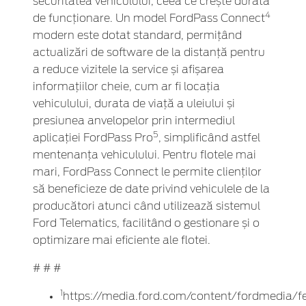
securitatea vehiculului, ceea ce crește durata
4
de funcționare. Un model FordPass Connect
modern este dotat standard, permițând
actualizări de software de la distanță pentru
a reduce vizitele la service și afișarea
informațiilor cheie, cum ar fi locația
vehiculului, durata de viață a uleiului și
presiunea anvelopelor prin intermediul
5
aplicației FordPass Pro
, simplificând astfel
mentenanța vehiculului. Pentru flotele mai
mari, FordPass Connect le permite clienților
să beneficieze de date privind vehiculele de la
producători atunci când utilizează sistemul
Ford Telematics, facilitând o gestionare și o
optimizare mai eficiente ale flotei.
# # #
1
https://media.ford.com/content/fordmedia/