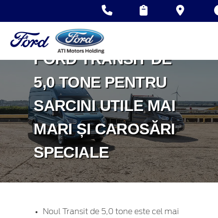
AUTOUTILITARĂ DE
PÂNĂ ACUM - UN
FORD TRANSIT DE
5,0 TONE PENTRU
SARCINI UTILE MAI
MARI ȘI CAROSĂRI
SPECIALE
Noul Transit de 5,0 tone este cel mai