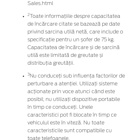
Sales.html
2
Toate informațiile despre capacitatea
de încărcare citate se bazează pe date
privind sarcina utilă netă, care include o
specificație pentru un șofer de 75 kg.
Capacitatea de încărcare și de sarcină
utilă este limitată de greutate și
distribuția greutății.
3
Nu conduceți sub influența factorilor de
perturbare a atenției. Utilizați sisteme
acționate prin voce atunci când este
posibil; nu utilizați dispozitive portabile
în timp ce conduceți. Unele
caracteristici pot fi blocate în timp ce
vehiculul este în viteză. Nu toate
caracteristicile sunt compatibile cu
toate telefoanele.