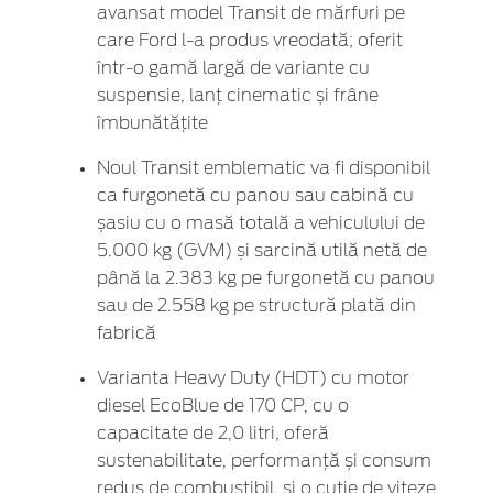
avansat model Transit de mărfuri pe
care Ford l-a produs vreodată; oferit
într-o gamă largă de variante cu
suspensie, lanț cinematic și frâne
îmbunătățite
Noul Transit emblematic va fi disponibil
ca furgonetă cu panou sau cabină cu
șasiu cu o masă totală a vehiculului de
5.000 kg (GVM) și sarcină utilă netă de
până la 2.383 kg pe furgonetă cu panou
sau de 2.558 kg pe structură plată din
fabrică
Varianta Heavy Duty (HDT) cu motor
diesel EcoBlue de 170 CP, cu o
capacitate de 2,0 litri, oferă
sustenabilitate, performanță și consum
redus de combustibil, și o cutie de viteze