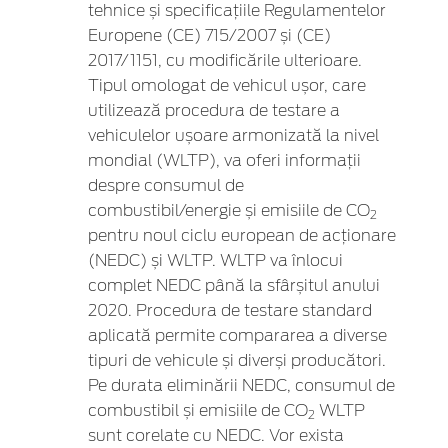
tehnice și specificațiile Regulamentelor
Europene (CE) 715/2007 și (CE)
2017/1151, cu modificările ulterioare.
Tipul omologat de vehicul ușor, care
utilizează procedura de testare a
vehiculelor ușoare armonizată la nivel
mondial (WLTP), va oferi informații
despre consumul de
combustibil/energie și emisiile de CO
2
pentru noul ciclu european de acționare
(NEDC) și WLTP. WLTP va înlocui
complet NEDC până la sfârșitul anului
2020. Procedura de testare standard
aplicată permite compararea a diverse
tipuri de vehicule și diverși producători.
Pe durata eliminării NEDC, consumul de
combustibil și emisiile de CO
WLTP
2
sunt corelate cu NEDC. Vor exista