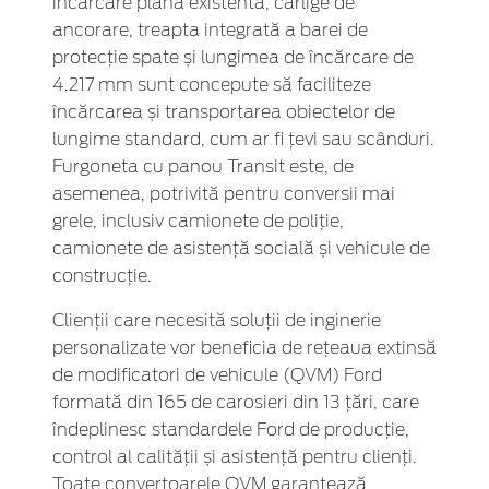
încărcare plană existentă, cârlige de
ancorare, treapta integrată a barei de
protecție spate și lungimea de încărcare de
4.217 mm sunt concepute să faciliteze
încărcarea și transportarea obiectelor de
lungime standard, cum ar fi țevi sau scânduri.
Furgoneta cu panou Transit este, de
asemenea, potrivită pentru conversii mai
grele, inclusiv camionete de poliție,
camionete de asistență socială și vehicule de
construcție.
Clienții care necesită soluții de inginerie
personalizate vor beneficia de rețeaua extinsă
de modificatori de vehicule (QVM) Ford
formată din 165 de carosieri din 13 țări, care
îndeplinesc standardele Ford de producție,
control al calității și asistență pentru clienți.
Toate convertoarele QVM garantează