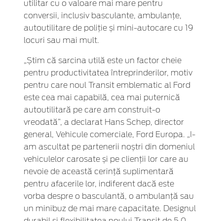
utilitar cu o valoare mai mare pentru
conversii, inclusiv basculante, ambulanțe,
autoutilitare de poliție și mini-autocare cu 19
locuri sau mai mult.
„Știm că sarcina utilă este un factor cheie
pentru productivitatea întreprinderilor, motiv
pentru care noul Transit emblematic al Ford
este cea mai capabilă, cea mai puternică
autoutilitară pe care am construit-o
vreodată”, a declarat Hans Schep, director
general, Vehicule comerciale, Ford Europa. „I-
am ascultat pe partenerii noștri din domeniul
vehiculelor carosate și pe clienții lor care au
nevoie de această cerință suplimentară
pentru afacerile lor, indiferent dacă este
vorba despre o basculantă, o ambulanță sau
un minibuz de mai mare capacitate. Designul
durabil și flexibilitatea noului Transit de 5,0