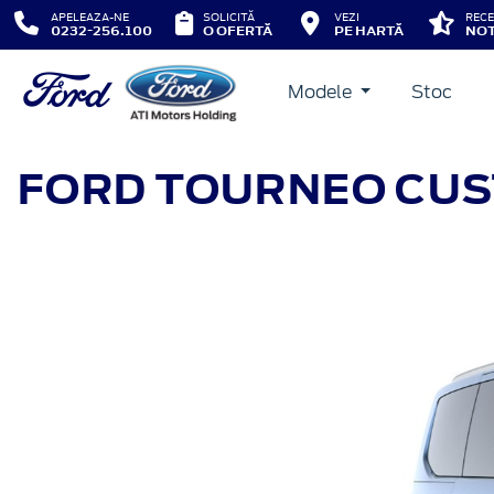
APELEAZA-NE
SOLICITĂ
VEZI
RECE
0232-256.100
O OFERTĂ
PE HARTĂ
NOT
Modele
Stoc
FORD TOURNEO CU