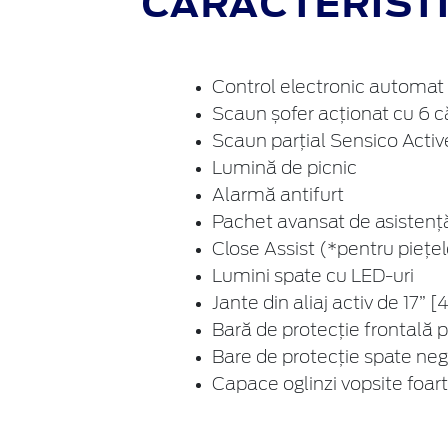
CARACTERISTIC
Control electronic automat 
Scaun șofer acționat cu 6 că
Scaun parțial Sensico Activ
Lumină de picnic
Alarmă antifurt
Pachet avansat de asistență
Close Assist (*pentru piețe
Lumini spate cu LED-uri
Jante din aliaj activ de 17” 
Bară de protecție frontală pa
Bare de protecție spate negr
Capace oglinzi vopsite foar