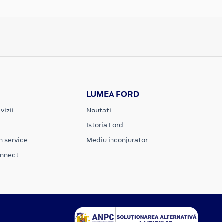
LUMEA FORD
vizii
Noutati
Istoria Ford
n service
Mediu inconjurator
onnect