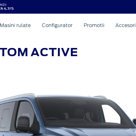
NZII
A 4.7/5
Masini rulate
Configurator
Promotii
Accesori
STOM
ACTIVE