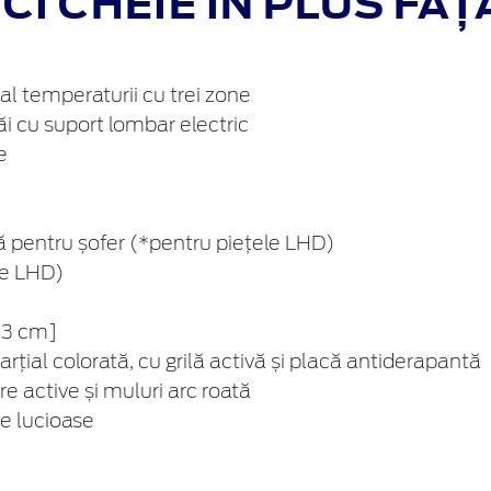
I CHEIE ÎN PLUS FAȚ
al temperaturii cu trei zone
i cu suport lombar electric
e
 pentru șofer (*pentru piețele LHD)
le LHD)
[43 cm]
rțial colorată, cu grilă activă și placă antiderapantă
e active și muluri arc roată
te lucioase