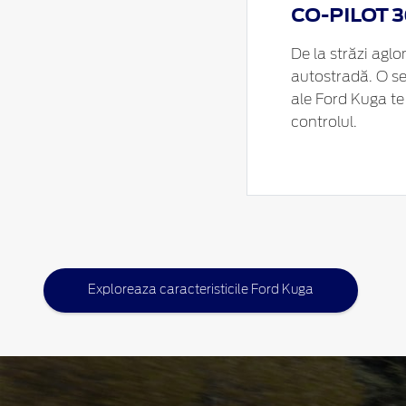
CO-PILOT 
De la străzi agl
autostradă. O ser
ale Ford Kuga te
controlul.
Exploreaza caracteristicile Ford Kuga