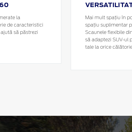
360
VERSATILITAT
omerate la
Mai mult spațiu în p
ie de caracteristici
spațiu suplimentar p
 ajută să păstrezi
Scaunele flexibile di
să adaptezi
SUV-ul
p
tale la orice călătorie