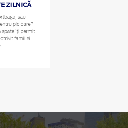
E ZILNICĂ
ortbagaj sau
entru picioare?
n spate îți permit
otrivit familiei
.