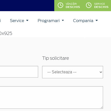
VÂNZĂRI
SERVICE
DESCHIS
DESCHIS
i
Service
Programari
Compania
Inainte
Tip solicitare