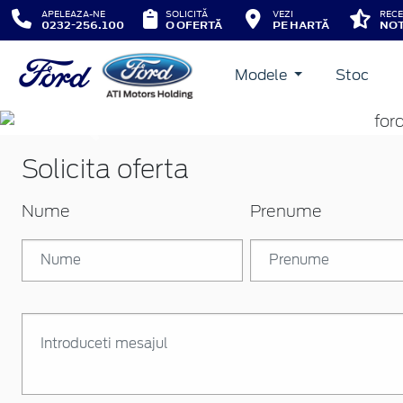
APELEAZA-NE
SOLICITĂ
VEZI
RECE
0232-256.100
O OFERTĂ
PE HARTĂ
NOT
Modele
Stoc
Inapoi
Solicita oferta
Nume
Prenume