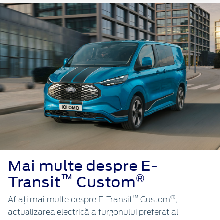
Mai multe despre E-
™
®
Transit
Custom
™
®
Aflați mai multe despre E-Transit
Custom
,
actualizarea electrică a furgonului preferat al