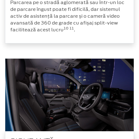
Parcarea pe o stradă aglomerată sau într-un loc
de parcare îngust poate fi dificilă, dar sistemul
activ de asistență la parcare și o cameră video
avansată de 360 de grade cu afișaj split-view
10
11
facilitează acest lucru
.