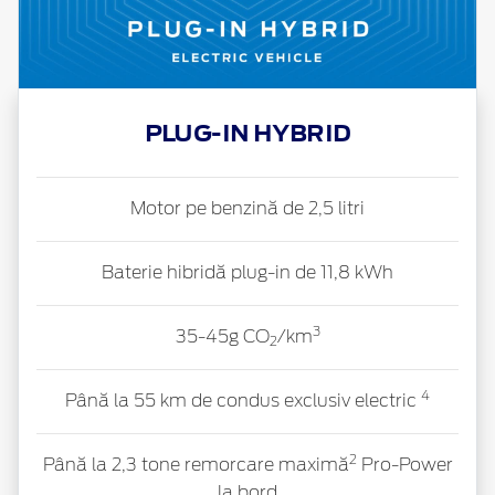
PLUG-IN HYBRID
Motor pe benzină de 2,5 litri
Baterie hibridă
plug-in
de 11,8 kWh
3
35-45g CO
/km
2
4
Până la 55 km de condus exclusiv electric
2
Până la 2,3 tone remorcare maximă
Pro-Power
la bord