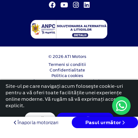
© 2026 ATI Motors
Termeni si conditii
Confidentialitate
Politica cookies
Anunț începere proiect ”PNRR. Fonduri pentru
Site-ul pe care navigați acum foloseşte cookie-uri
România modernă și reformată”.
pentru a vă oferi toate facilitățile unei experiențe
platformă dezvoltată de Workleto
online moderne. Vă rugăm să vă exprimați acordul
explicit.
Setări
Acceptă cookie
Pasul următor
Înapoi la motorizari