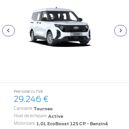
Pret total cu TVA
29.246 €
Tourneo
Caroserie
Active
Nivel de echipare
1.0L EcoBoost 125 CP - Benzină
Motorizare