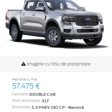
Imagine cu titlu de prezentare
Pret total cu TVA
57.475 €
DOUBLE CAB
Caroserie
XLT
Nivel de echipare
2.3 PHEV 281 CP - Benzină
Motorizare