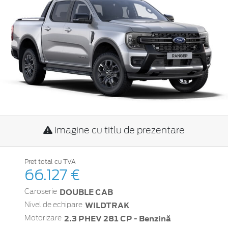
Imagine cu titlu de prezentare
Pret total cu TVA
66.127 €
DOUBLE CAB
Caroserie
WILDTRAK
Nivel de echipare
2.3 PHEV 281 CP - Benzină
Motorizare