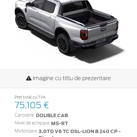
Imagine cu titlu de prezentare
Pret total cu TVA
75.105 €
DOUBLE CAB
Caroserie
MS-RT
Nivel de echipare
3.0TD V6 TC DSL-LION B 240 CP -
Motorizare