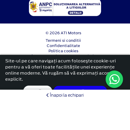
© 2026 ATI Motors
Termeni si conditii
Confidentialitate
Politica cookies
Anunț începere proiect ”PNRR. Fonduri pentru
Site-ul pe care navigați acum foloseşte cookie-uri
România modernă și reformată”.
pentru a vă oferi toate facilitățile unei experiențe
platformă dezvoltată de Workleto
online moderne. Vă rugăm să vă exprimați acordul
explicit.
Setări
Acceptă cookie
Înapoi la echipari