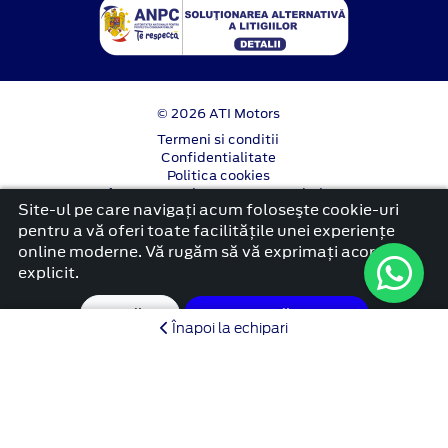
© 2026 ATI Motors
Termeni si conditii
Confidentialitate
Politica cookies
Anunț începere proiect ”PNRR. Fonduri pentru
Site-ul pe care navigați acum foloseşte cookie-uri
România modernă și reformată”.
pentru a vă oferi toate facilitățile unei experiențe
platformă dezvoltată de Workleto
online moderne. Vă rugăm să vă exprimați acordul
explicit.
Setări
Acceptă cookie
Înapoi la echipari