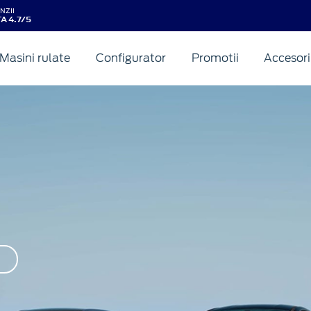
NZII
A 4.7/5
Masini rulate
Configurator
Promotii
Accesori