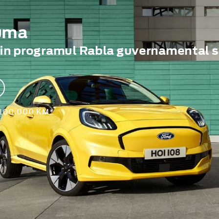
Puma
rin programul Rabla guvernamental s
 100.000 KM*