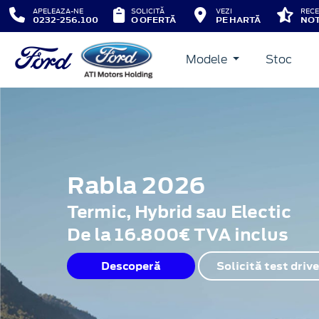
APELEAZA-NE
SOLICITĂ
VEZI
RECE
0232-256.100
O OFERTĂ
PE HARTĂ
NOT
Modele
Stoc
Rabla 2026
Termic, Hybrid sau Electic
De la 16.800€ TVA inclus
Descoperă
Solicită test drive