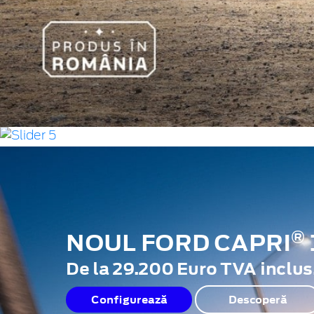
NOUL FOR KUGA®
®
NOUL FORD CAPRI
De la 22.900 Euro TVA prin p
De la 29.200 Euro TVA inclus
Configurează
Descoperă
Configurează
Descoperă