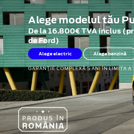
Alege modelul tău 
De la 16.800€ TVA inclus (p
de Ford)
Alege electric
Alege benzină
GARANȚIE COMPLEXĂ 5 ANI ÎN LIMITA A