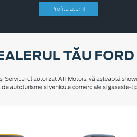
Profită acum!
EALERUL TĂU FORD
i Service-ul autorizat ATI Motors, vă așteaptă showr
e autoturisme si vehicule comerciale si gaseste-l pe 