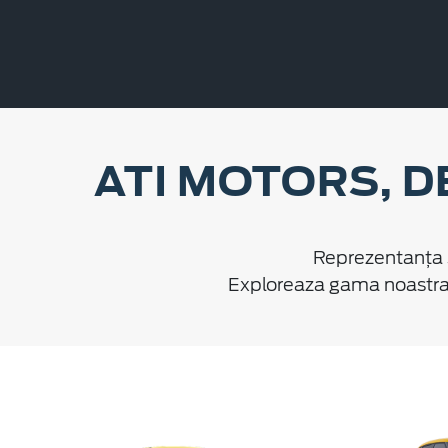
ATI MOTORS, D
Reprezentanța ș
Exploreaza gama noastra d
D